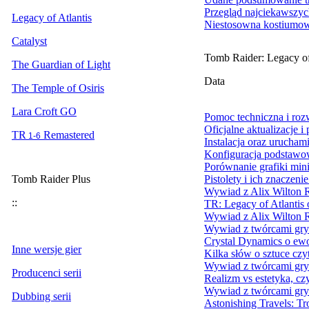
Przegląd najciekawszyc
Legacy of Atlantis
Niestosowna kostiumo
Catalyst
Tomb Raider: Legacy of
The Guardian of Light
Data
The Temple of Osiris
Lara Croft GO
Pomoc techniczna i ro
Oficjalne aktualizacje i
TR
Remastered
1-6
Instalacja oraz urucham
Konfiguracja podstawo
Porównanie grafiki min
Tomb Raider Plus
Pistolety i ich znaczen
Wywiad z Alix Wilton R
::
TR: Legacy of Atlantis 
Wywiad z Alix Wilton 
Wywiad z twórcami gry
Crystal Dynamics o ewo
Inne wersje gier
Kilka słów o sztuce czy
Wywiad z twórcami gry
Producenci serii
Realizm vs estetyka, cz
Wywiad z twórcami gry
Dubbing serii
Astonishing Travels: Tr