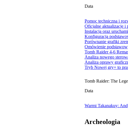
Data
Pomoc techniczna i ro
Oficjalne aktualizacje i
Instalacja oraz urucham
Konfiguracja podstawo
Porównanie grafiki zre
Omówienie podstawowy
Tomb Raider 4-6 Remas
Analiza nowego sterowa
Analiza oprawy graficzn
Tryb Nowej gry+ to p
Tomb Raider: The Legen
Data
Warmi Takanakuy: Andy
Archeologia