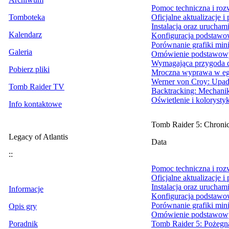
Pomoc techniczna i ro
Tomboteka
Oficjalne aktualizacje i
Instalacja oraz urucham
Kalendarz
Konfiguracja podstawo
Porównanie grafiki min
Galeria
Omówienie podstawowy
Wymagająca przygoda d
Pobierz pliki
Mroczna wyprawa w eg
Werner von Croy: Upad
Tomb Raider TV
Backtracking: Mechanik
Oświetlenie i koloryst
Info kontaktowe
Tomb Raider 5: Chronic
Legacy of Atlantis
Data
::
Pomoc techniczna i ro
Oficjalne aktualizacje i
Instalacja oraz urucham
Informacje
Konfiguracja podstawo
Porównanie grafiki min
Opis gry
Omówienie podstawowy
Poradnik
Tomb Raider 5: Pożegna