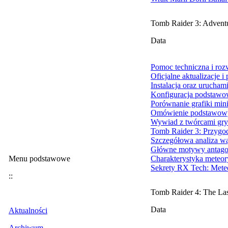
Tomb Raider 3: Adventu
Data
Pomoc techniczna i ro
Oficjalne aktualizacje i
Instalacja oraz urucham
Konfiguracja podstawo
Porównanie grafiki min
Omówienie podstawowy
Wywiad z twórcami gry
Tomb Raider 3: Przygod
Szczegółowa analiza wą
Główne motywy antagoni
Menu podstawowe
Charakterystyka meteor
Sekrety RX Tech: Meteo
::
Tomb Raider 4: The Las
Data
Aktualności
Archiwum