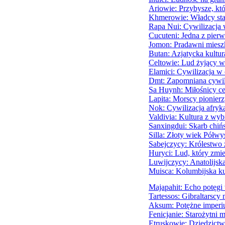
Ariowie: Przybysze, któ
Khmerowie: Władcy st
Rapa Nui: Cywilizacja 
Cucuteni: Jedna z pier
Jomon: Pradawni miesz
Butan: Azjatycka kultur
Celtowie: Lud żyjący w
Elamici: Cywilizacja w 
Dmt: Zapomniana cywiliz
Sa Huynh: Miłośnicy ce
Lapita: Morscy pionier
Nok: Cywilizacja afryk
Valdivia: Kultura z wy
Sanxingdui: Skarb chińs
Silla: Złoty wiek Półw
Sabejczycy: Królestwo
Huryci: Lud, który zmien
Luwijczycy: Anatolijska
Muisca: Kolumbijska ku
Majapahit: Echo potęgi
Tartessos: Gibraltarscy 
Aksum: Potężne imperi
Fenicjanie: Starożytni m
Etruskowie: Dziedzictwo 