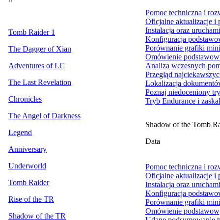
Pomoc techniczna i ro
Oficjalne aktualizacje i
Instalacja oraz urucham
Tomb Raider 1
Konfiguracja podstawo
Porównanie grafiki min
The Dagger of Xian
Omówienie podstawowy
Adventures of LC
Analiza wczesnych pom
Przegląd najciekawszyc
The Last Revelation
Lokalizacja dokument
Poznaj niedoceniony tr
Chronicles
Tryb Endurance i zaskak
The Angel of Darkness
Shadow of the Tomb Ra
Legend
Data
Anniversary
Underworld
Pomoc techniczna i ro
Oficjalne aktualizacje i
Tomb Raider
Instalacja oraz urucham
Konfiguracja podstawo
Rise of the TR
Porównanie grafiki min
Omówienie podstawowy
Shadow of the TR
Udane podsumowanie try