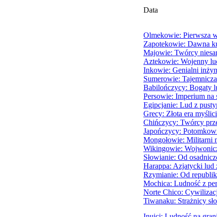
Data
Olmekowie: Pierwsza w
Zapotekowie: Dawna ku
Majowie: Twórcy niesa
Aztekowie: Wojenny lu
Inkowie: Genialni inży
Sumerowie: Tajemnicza
Babilończycy: Bogaty l
Persowie: Imperium na
Egipcjanie: Lud z pust
Grecy: Złota era myślici
Chińczycy: Twórcy pr
Japończycy: Potomkowi
Mongołowie: Militarni 
Wikingowie: Wojwonicz
Słowianie: Od osadnicz
Harappa: Azjatycki lud 
Rzymianie: Od republik
Mochica: Ludność z pe
Norte Chico: Cywilizac
Tiwanaku: Strażnicy sł
Inuici: Ludność na gran