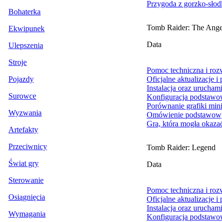
Przygoda z gorzko-sło
Bohaterka
Tomb Raider: The Ange
Ekwipunek
Data
Ulepszenia
Stroje
Pomoc techniczna i ro
Pojazdy
Oficjalne aktualizacje i
Instalacja oraz urucham
Surowce
Konfiguracja podstawo
Porównanie grafiki min
Wyzwania
Omówienie podstawowy
Gra, która mogła okaza
Artefakty
Przeciwnicy
Tomb Raider: Legend
Świat gry
Data
Sterowanie
Pomoc techniczna i ro
Osiągnięcia
Oficjalne aktualizacje i
Instalacja oraz urucham
Wymagania
Konfiguracja podstawo