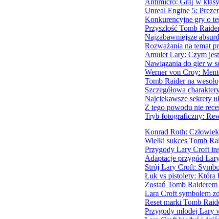
Antimicro: Graj w klas
Unreal Engine 5: Prezen
Konkurencyjne gry o te
Przyszłość Tomb Raider
Najzabawniejsze absurd
Rozważania na temat pr
Amulet Lary: Czym jest
Nawiązania do gier w s
Werner von Croy: Mento
Tomb Raider na wesoło,
Szczegółowa charakter
Najciekawsze sekrety u
Z tego powodu nie rece
Tryb fotograficzny: Re
Konrad Roth: Człowiek,
Wielki sukces Tomb Rai
Przygody Lary Croft ins
Adaptacje przygód Lary
Strój Lary Croft: Symbo
Łuk vs pistolety: Która
Zostań Tomb Raiderem 
Lara Croft symbolem z
Reset marki Tomb Raide
Przygody młodej Lary w