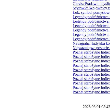
Clovis: Pradawni myśli
Scytowie: Wojownicy z
Łuk: symbol pomysłowośc
Legendy podróżnictwa
Legendy podróżnictwa
Legendy podróżnictwa: 
Legendy podróżnictwa
Legendy podróżnictwa:
Legendy podróżnictwa:
Navagraha: Indyjska ko
Najważniejsze postacie 
Poznaj starożytne Indie:
Poznaj starożytne Indie
Poznaj starożytne Indie
Poznaj starożytne Indie
Poznaj starożytne Indi
Poznaj starożytne Indie
Poznaj starożytne Indie:
Poznaj starożytne Indie
Poznaj starożytne Indie
Poznaj starożytne Indie
2026.08.01
08:4