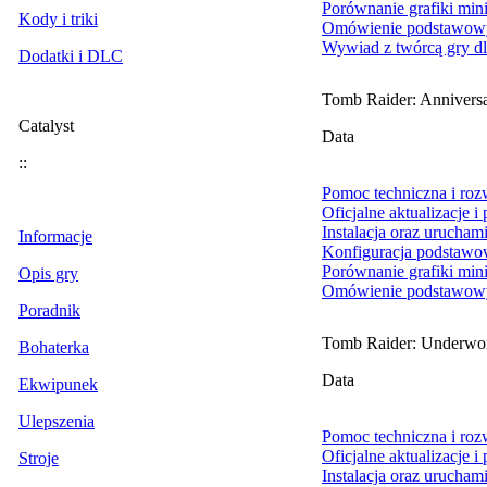
Porównanie grafiki min
Kody i triki
Omówienie podstawowy
Wywiad z twórcą gry d
Dodatki i DLC
Tomb Raider: Annivers
Catalyst
Data
::
Pomoc techniczna i ro
Oficjalne aktualizacje i
Instalacja oraz urucham
Informacje
Konfiguracja podstawo
Porównanie grafiki min
Opis gry
Omówienie podstawowy
Poradnik
Tomb Raider: Underwo
Bohaterka
Data
Ekwipunek
Ulepszenia
Pomoc techniczna i ro
Oficjalne aktualizacje i
Stroje
Instalacja oraz urucham