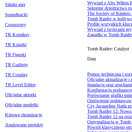
Wywiad z Alix Wilton R
Silniki gier
Sekretne dziedzictwo r
The Society of Raider
Soundtracki
Tomb Raider w hollywo
Profile wszystkich klu
Crossovery
Wywiad z twórcami gry
TR Komiksy
Zagadki w Tomb Raider
TR Książki
Tomb Raider: Catalyst
TR Figurki
Data
TR Gadżety
Pomoc techniczna i ro
TR Cosplay
Oficjalne aktualizacje i
TR Level Editor
Instalacja oraz urucham
Konfiguracja podstawo
Oficjalne aktorki
Porównanie grafiki min
Omówienie podstawowy
Oficjalne modelki
Czy Jacqueline Natla 
Tomb Raider 12: Nowa 
Kinowe ekranizacje
Tomb Raider 12 na rozd
Optymalizacja w Tomb 
Anulowane projekty
Powrót klasycznego stro