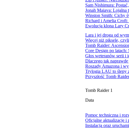
Sam Nishimura: Postać,
Jonah Maiava: Lojalna 
Winston Smith: Cichy ś
Richard i Amelia Croft
Ewolucja klona Lary Cro
Lara i jej droga od wy
Więcej niż piksele, czyl
Tomb Raider: Ascension 
Core Design po latach:
Głos weteranów serii i
Dlaczego tak naprawdę
Roszady Amazona i wys
Trylogia LAU to ślepy z
Przyszłość Tomb Raidera
Tomb Raider 1
Data
Pomoc techniczna i ro
Oficjalne aktualizacje i
Instalacja oraz urucham