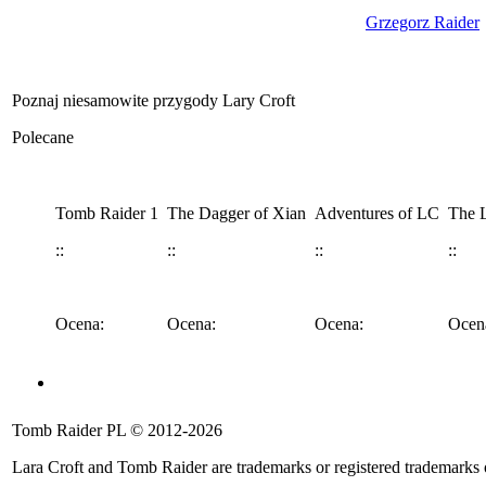
Grzegorz Raider
Poznaj niesamowite przygody Lary Croft
Polecane
Tomb Raider 1
The Dagger of Xian
Adventures of LC
The L
::
::
::
::
Ocena:
Ocena:
Ocena:
Ocen
Angel of Darkness
Legend
Anniversary
Underworld
Tomb 
Tomb Raider PL © 2012-2026
::
::
::
::
::
Lara Croft and Tomb Raider are trademarks or registered trademarks