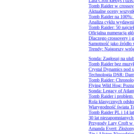
Lara Croft kiedyś i dziś
Tomb Raider w crossov
Aktualne oceny wszystk
Tomb Raider na 100%: Il
Analiza cyklu wydawni
Tomb Raider: 50 najcie
Oficjalna numeracja gł
Dlaczego crossovery i 
Samotność jako źródło w
Trendy: Najgorszy wróg
Sonda: Zagłosuj na ulub
Tomb Raider bez muzyki
Crystal Dynamics pod s
Technologia DSR: Darm
Tomb Raider: Chronolog
Flying Wild Hog: Pozna
Sonda: Legacy of Atlant
Tomb Raider i problem 
Rola klasycznych odsł
Wiarygodność świata To
Tomb Raider PL i 14 lat 
30 lat niezapomnianych
Przygody Lary Croft w 
Amanda Evert: Złożony 
Zip i Alister: Niecodzi