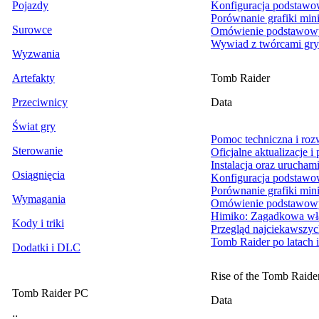
Pojazdy
Konfiguracja podstawo
Porównanie grafiki min
Surowce
Omówienie podstawowy
Wywiad z twórcami gry 
Wyzwania
Artefakty
Tomb Raider
Przeciwnicy
Data
Świat gry
Pomoc techniczna i ro
Sterowanie
Oficjalne aktualizacje i
Instalacja oraz urucham
Osiągnięcia
Konfiguracja podstawo
Porównanie grafiki min
Wymagania
Omówienie podstawowy
Himiko: Zagadkowa wł
Kody i triki
Przegląd najciekawszyc
Tomb Raider po latach i
Dodatki i DLC
Rise of the Tomb Raide
Tomb Raider PC
Data
::