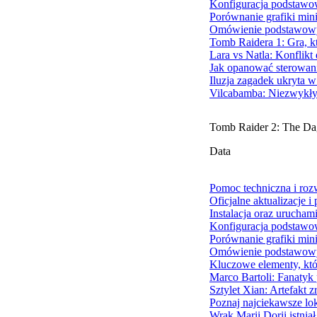
Konfiguracja podstawo
Porównanie grafiki min
Omówienie podstawowy
Tomb Raidera 1: Gra, k
Lara vs Natla: Konflik
Jak opanować sterowani
Iluzja zagadek ukryta 
Vilcabamba: Niezwykły 
Tomb Raider 2: The Da
Data
Pomoc techniczna i ro
Oficjalne aktualizacje i
Instalacja oraz urucham
Konfiguracja podstawo
Porównanie grafiki min
Omówienie podstawowy
Kluczowe elementy, któ
Marco Bartoli: Fanatyk 
Sztylet Xian: Artefakt 
Poznaj najciekawsze lok
Wrak Marii Dorii istnia