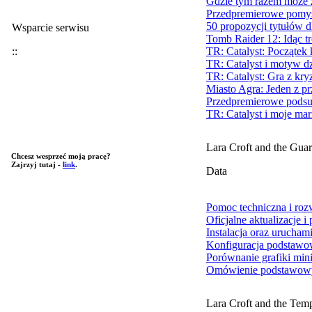
Gdzie tym razem może
Przedpremierowe pomys
50 propozycji tytułów 
Wsparcie serwisu
Tomb Raider 12: Idąc t
::
TR: Catalyst: Początek
TR: Catalyst i motyw d
TR: Catalyst: Gra z kr
Miasto Agra: Jeden z p
Przedpremierowe podsu
TR: Catalyst i moje ma
Lara Croft and the Guar
Chcesz wesprzeć moją pracę?
Zajrzyj tutaj -
link
.
Data
Pomoc techniczna i ro
Oficjalne aktualizacje i
Instalacja oraz urucham
Konfiguracja podstawo
Porównanie grafiki min
Omówienie podstawowy
Lara Croft and the Temp