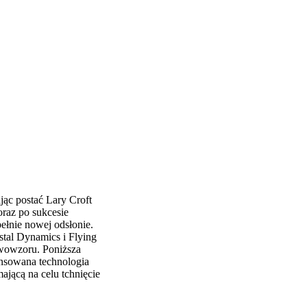
jąc postać Lary Croft
raz po sukcesie
pełnie nowej odsłonie.
stal Dynamics i Flying
rwowzoru. Poniższa
nsowana technologia
ającą na celu tchnięcie