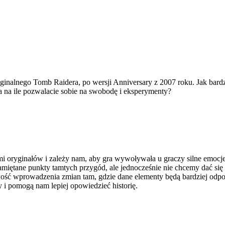
ginalnego Tomb Raidera, po wersji Anniversary z 2007 roku. Jak bardz
a na ile pozwalacie sobie na swobodę i eksperymenty?
i oryginałów i zależy nam, aby gra wywoływała u graczy silne emocje
amiętane punkty tamtych przygód, ale jednocześnie nie chcemy dać się
ść wprowadzenia zmian tam, gdzie dane elementy będą bardziej odpo
 i pomogą nam lepiej opowiedzieć historię.