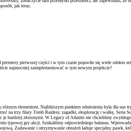
Anniversary, zobaczycie tam przebłyski przeszłości, ale zapewniam, że n
posób, jak teraz.
d premiery pierwszej części i w tym czasie pojawiło się wiele odsłon ser
eliście najmocniej zaimplementować w tym nowym projekcie?
u różnym elementom. Najbliższym punktem odniesienia była dla nas try
zeć na trzy filary Tomb Raidera: zagadki, eksplorację i walkę. Seria S
ąc je bardziej złożonymi. W Legacy of Atlantis nie chcieliśmy zwykłego s
eniu typowej gry akcji. Szukaliśmy odpowiedniego balansu. Wprowadz
ą bojową. Zadawanie i otrzymywanie obrażeń ładuje specjalny pasek, 