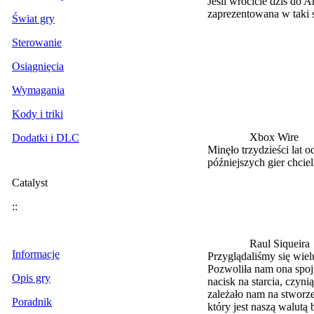
Jeśli wrócicie dziś do 
zaprezentowana w taki s
Świat gry
Sterowanie
Osiągnięcia
Wymagania
Kody i triki
Xbox Wire
Dodatki i DLC
Minęło trzydzieści lat o
późniejszych gier chci
Catalyst
::
Raul Siqueira
Informacje
Przyglądaliśmy się wiel
Pozwoliła nam ona spojr
Opis gry
nacisk na starcia, czyni
zależało nam na stworz
Poradnik
który jest naszą walut