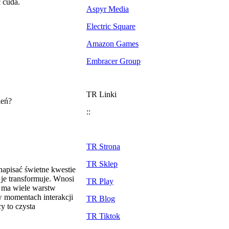
 cuda.
Aspyr Media
Electric Square
Amazon Games
Embracer Group
TR Linki
leń?
::
TR Strona
TR Sklep
napisać świetne kwestie
 je transformuje. Wnosi
TR Play
ja ma wiele warstw
w momentach interakcji
TR Blog
y to czysta
TR Tiktok