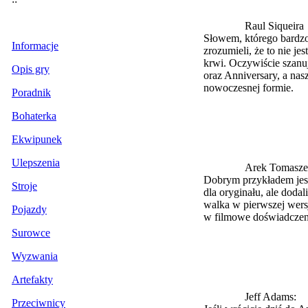
Raul Siqueira
Słowem, którego bardzo
Informacje
zrozumieli, że to nie j
krwi. Oczywiście szanuj
Opis gry
oraz Anniversary, a na
nowoczesnej formie.
Poradnik
Bohaterka
Ekwipunek
Ulepszenia
Arek Tomasze
Dobrym przykładem jest
Stroje
dla oryginału, ale dod
walka w pierwszej wersji
Pojazdy
w filmowe doświadczen
Surowce
Wyzwania
Artefakty
Jeff Adams:
Przeciwnicy