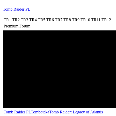
Tomb Raider PL
TR1
TR2
TR3
TR4
TR5
TR6
TR7
TR8
TR9
TR10
TR11
TR12
Premium
Forum
Tomb Raider PL
Tomboteka
Tomb Raider: Legacy of Atlantis