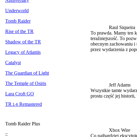
Anniversary
Underworld
Tomb Raider
Raul Siqueira
Rise of the TR
To prawda. Mamy ten kom
teraźniejszość. To pozw
Shadow of the TR
obecnym zachowaniu i sp
przez wydarzenia z poprz
Legacy of Atlantis
Catalyst
The Guardian of Light
The Temple of Osiris
Jeff Adams
Wszystkie tamte wydarzen
Lara Croft GO
prostu część jej historii
TR
Remastered
1-6
Tomb Raider Plus
Xbox Wire
::
Co najbardziej ekscytuj