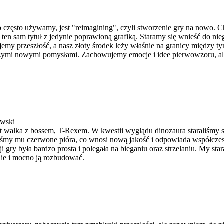
 często używamy, jest "reimagining", czyli stworzenie gry na nowo. C
est ten sam tytuł z jedynie poprawioną grafiką. Staramy się wnieść do n
emy przeszłość, a nasz złoty środek leży właśnie na granicy między ty
szymi nowymi pomysłami. Zachowujemy emocje i idee pierwowzoru, a
wski
 walka z bossem, T-Rexem. W kwestii wyglądu dinozaura staraliśmy 
aliśmy mu czerwone pióra, co wnosi nową jakość i odpowiada współczes
 gry była bardzo prosta i polegała na bieganiu oraz strzelaniu. My star
ie i mocno ją rozbudować.