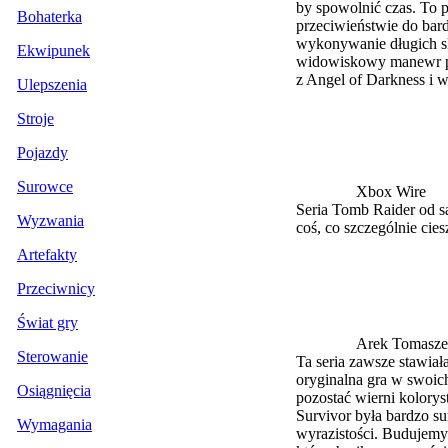
by spowolnić czas. To 
Bohaterka
przeciwieństwie do bard
wykonywanie długich s
Ekwipunek
widowiskowy manewr pod
z Angel of Darkness i w
Ulepszenia
Stroje
Pojazdy
Surowce
Xbox Wire
Seria Tomb Raider od s
Wyzwania
coś, co szczególnie cie
Artefakty
Przeciwnicy
Świat gry
Arek Tomasze
Sterowanie
Ta seria zawsze stawia
oryginalna gra w swoi
Osiągnięcia
pozostać wierni kolory
Survivor była bardzo s
Wymagania
wyrazistości. Budujemy