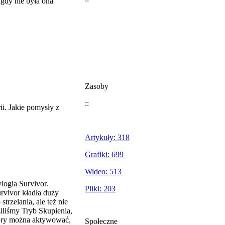
igdy nie była ona
Zasoby
::
ii. Jakie pomysły z
Artykuły: 318
Grafiki: 699
Wideo: 513
logia Survivor.
Pliki: 203
urvivor kładła duży
trzelania, ale też nie
iliśmy Tryb Skupienia,
który można aktywować,
Społeczne