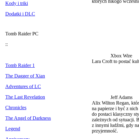
których nikogo wcześni
Kody i triki
Dodatki i DLC
Tomb Raider PC
::
Xbox Wire
Lara Croft to postać ku
Tomb Raider 1
The Dagger of Xian
Adventures of LC
The Last Revelation
Jeff Adams
Alix Wilton Regan, któr
Chronicles
na papierze i być z nic
do postaci klasyczny st
The Angel of Darkness
zależnych od sytuacji.
z innymi ludźmi, gdy n
Legend
przyjemność.