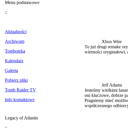
Menu podstawowe
::
Aktualności
Archiwum
Xbox Wire
To już drugi remake ory
Tomboteka
wierności oryginałowi, 
Kalendarz
Galeria
Pobierz pliki
Jeff Adams
Tomb Raider TV
Jesteśmy wielkimi fanam
oni kluczowe, dobrze p
Info kontaktowe
Pragniemy mieć możliwo
współczesnego odbiorcy
Legacy of Atlantis
::