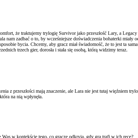
fort, że traktujemy trylogię Survivor jako przeszłość Lary, a Legacy o
ala nam zadbać o to, by wcześniejsze doświadczenia bohaterki miały o
osobie bycia. Chcemy, aby gracz miał świadomość, że to jest ta sama 
ednich trzech gier, dorosła i stała się osobą, którą widzimy teraz.
ia z przeszłości mają znaczenie, ale Lara nie jest tutaj więźniem trylo
, która na nią wpłynęła.
e Was w kontekście tego, co gracze odkryją, gdy gra trafi w ich ręce?