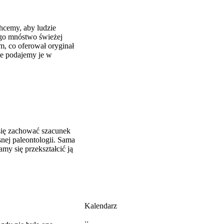
hcemy, aby ludzie
iego mnóstwo świeżej
m, co oferował oryginał
le podajemy je w
się zachować szacunek
nej paleontologii. Sama
amy się przekształcić ją
Kalendarz
::