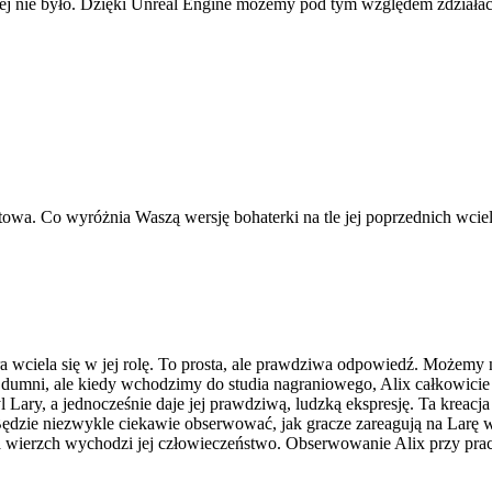
ej nie było. Dzięki Unreal Engine możemy pod tym względem zdziałać
ltowa. Co wyróżnia Waszą wersję bohaterki na tle jej poprzednich wcie
a wciela się w jej rolę. To prosta, ale prawdziwa odpowiedź. Możemy 
h dumni, ale kiedy wchodzimy do studia nagraniowego, Alix całkowicie
yl Lary, a jednocześnie daje jej prawdziwą, ludzką ekspresję. Ta kreac
 Będzie niezwykle ciekawie obserwować, jak gracze zareagują na Larę 
a wierzch wychodzi jej człowieczeństwo. Obserwowanie Alix przy prac