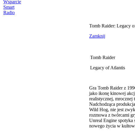
Wsparcie
Smart
Radio
Tomb Raider: Legacy of
Zamknij
Tomb Raider
Legacy of Atlantis
Gra Tomb Raider z 1996
jako ikonę kinowej akc
realistycznej, mrocznej
Nadchodząca produkcja 
Wild Hog, nie jest zwy
rozmowa z twórcami gry
Unreal Engine spotyka s
nowego życia w kultową