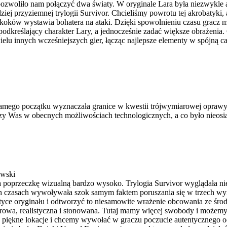
pozwoliło nam połączyć dwa światy. W oryginale Lara była niezwykle 
ziej przyziemnej trylogii Survivor. Chcieliśmy powrotu tej akrobatyki, 
koków wystawia bohatera na ataki. Dzięki spowolnieniu czasu gracz
kreślający charakter Lary, a jednocześnie zadać większe obrażenia. 
ielu innych wcześniejszych gier, łącząc najlepsze elementy w spójną ca
amego początku wyznaczała granice w kwestii trójwymiarowej oprawy 
szy Was w obecnych możliwościach technologicznych, a co było nieosi
wski
ła poprzeczkę wizualną bardzo wysoko. Trylogia Survivor wyglądała ni
ch czasach wywoływała szok samym faktem poruszania się w trzech w
styce oryginału i odtworzyć to niesamowite wrażenie obcowania ze śro
urowa, realistyczna i stonowana. Tutaj mamy więcej swobody i możem
 piękne lokacje i chcemy wywołać w graczu poczucie autentycznego 