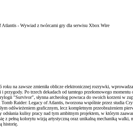
 Atlantis -
Wywiad z twórcami gry dla serwisu Xbox Wire
 roku na zawsze zmieniła oblicze elektronicznej rozrywki, wprowadza
ji i przygody. Po trzech dekadach od tamtego przełomowego momentu o
 trylogii "Survivor", słynna archeolog powraca do swoich korzeni w zu
Tomb Raider: Legacy of Atlantis, tworzona wspólnie przez studia Cry
kłym odświeżeniem graficznym, lecz kompletnym przeobrażeniem pie
 odsłania kulisy pracy nad tym ambitnym projektem, w którym zaawa
ię z pełną kolorytu wizją artystyczną oraz unikalną mechaniką walki, m
 historię.