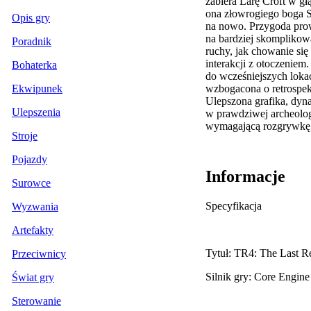
zabiera Larę Croft w g
ona złowrogiego boga Se
Opis gry
na nowo. Przygoda prow
na bardziej skomplikow
Poradnik
ruchy, jak chowanie się
interakcji z otoczenie
Bohaterka
do wcześniejszych lokac
wzbogacona o retrospekc
Ekwipunek
Ulepszona grafika, dyn
Ulepszenia
w prawdziwej archeologi
wymagającą rozgrywkę, c
Stroje
Pojazdy
Informacje
Surowce
Specyfikacja
Wyzwania
Artefakty
Tytuł: TR4: The Last R
Przeciwnicy
Silnik gry: Core Engine
Świat gry
Sterowanie