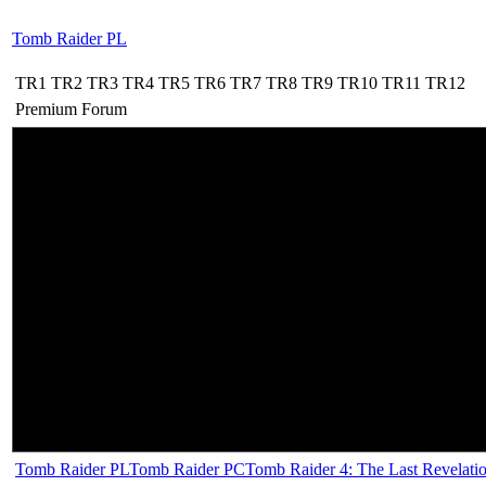
Tomb Raider PL
TR1
TR2
TR3
TR4
TR5
TR6
TR7
TR8
TR9
TR10
TR11
TR12
Premium
Forum
Tomb Raider PL
Tomb Raider PC
Tomb Raider 4: The Last Revelati