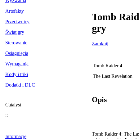
Wyzwania
Artefakty
Tomb Raide
Przeciwnicy
gry
Świat gry
Sterowanie
Zamknij
Osiągnięcia
Wymagania
Tomb Raider 4
Kody i triki
The Last Revelation
Dodatki i DLC
Opis
Catalyst
::
Tomb Raider 4: The Last
Informacje