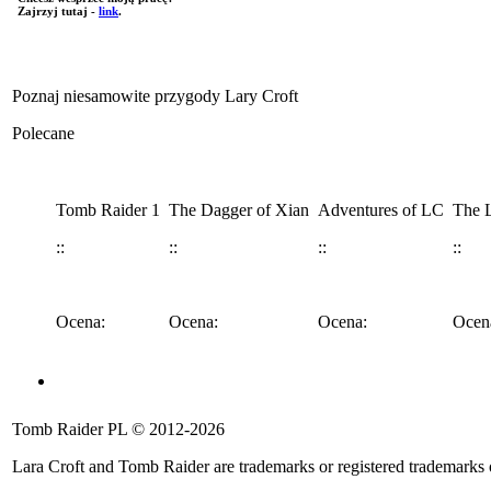
Zajrzyj tutaj -
link
.
Poznaj niesamowite przygody Lary Croft
Polecane
Tomb Raider 1
The Dagger of Xian
Adventures of LC
The L
::
::
::
::
Ocena:
Ocena:
Ocena:
Ocen
Angel of Darkness
Legend
Anniversary
Underworld
Tomb 
Tomb Raider PL © 2012-2026
::
::
::
::
::
Lara Croft and Tomb Raider are trademarks or registered trademarks