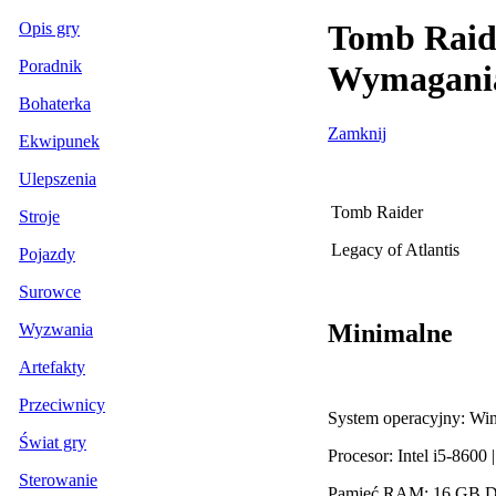
Tomb Raide
Opis gry
Poradnik
Wymagani
Bohaterka
Zamknij
Ekwipunek
Ulepszenia
Tomb Raider
Stroje
Legacy of Atlantis
Pojazdy
Surowce
Minimalne
Wyzwania
Artefakty
Przeciwnicy
System operacyjny: Wi
Świat gry
Procesor: Intel i5-860
Sterowanie
Pamięć RAM: 16 GB 