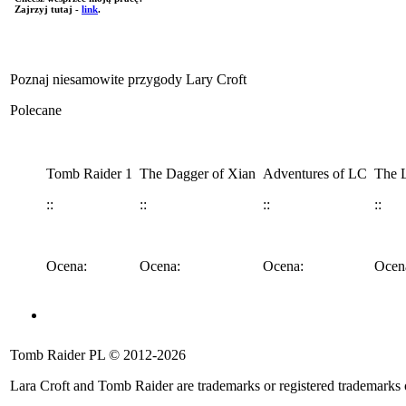
Zajrzyj tutaj -
link
.
Poznaj niesamowite przygody Lary Croft
Polecane
Tomb Raider 1
The Dagger of Xian
Adventures of LC
The L
::
::
::
::
Ocena:
Ocena:
Ocena:
Ocen
Angel of Darkness
Legend
Anniversary
Underworld
Tomb 
Tomb Raider PL © 2012-2026
::
::
::
::
::
Lara Croft and Tomb Raider are trademarks or registered trademarks