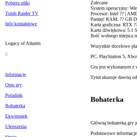
Zalecane
Pobierz pliki
System operacyjny: Wi
Tomb Raider TV
Procesor: Intel ?? | A
Pamięć RAM: ?? GB 
Info kontaktowe
Karta graficzna: RTX 
Karta dźwiękowa: 5.1 S
Ilość wolnego miejsca 
Legacy of Atlantis
Wszystkie docelowe pl
::
PC, PlayStation 5, Xbox
Gra jest wykonanym z 
Informacje
Tytuł ukazuje dawną od
Opis gry
Poradnik
Bohaterka
Bohaterka
Ekwipunek
Główną bohaterką gry je
Ulepszenia
Podstawowe informacje 
Stroje