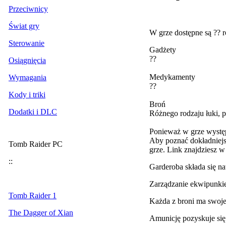
Przeciwnicy
Świat gry
W grze dostępne są ?? r
Sterowanie
Gadżety
??
Osiągnięcia
Medykamenty
Wymagania
??
Kody i triki
Broń
Dodatki i DLC
Różnego rodzaju łuki, pi
Ponieważ w grze występu
Aby poznać dokładniej
Tomb Raider PC
grze. Link znajdziesz 
::
Garderoba składa się na
Zarządzanie ekwipunk
Tomb Raider 1
Każda z broni ma swoje
The Dagger of Xian
Amunicję pozyskuje się z