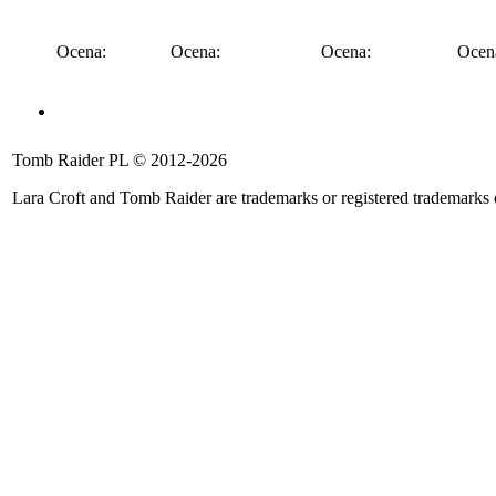
Ocena:
Ocena:
Ocena:
Ocen
Angel of Darkness
Legend
Anniversary
Underworld
Tomb 
Tomb Raider PL © 2012-2026
::
::
::
::
::
Lara Croft and Tomb Raider are trademarks or registered trademarks
Ocena:
Ocena:
Ocena:
Ocena:
Ocena
Rise of the TR
Shadow of the TR
Catalyst
Legacy of Atlanti
::
::
::
::
Ocena:
Ocena:
Ocena:
Ocena: