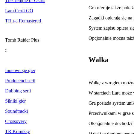
The Temple of Osiris
Gra oferuje także poka
Lara Croft GO
Zagadki opierają się na
TR
Remastered
1-6
System zapisu opiera s
Opcjonalnie można takż
Tomb Raider Plus
::
Walka
Inne wersje gier
Producenci serii
Walkę z wrogiem można 
Dubbing serii
W starciach Lara może 
Silniki gier
Gra posiada system uni
Soundtracki
Przeciwnikami w grze s
Crossovery
Okazjonalnie dochodzi t
TR Komiksy
Dzięki rozbudowanemu e