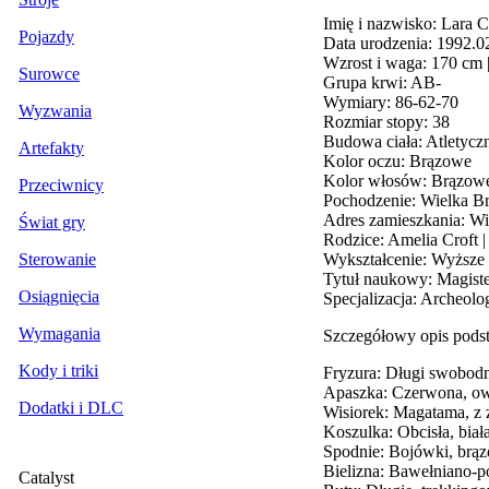
Imię i nazwisko: Lara C
Pojazdy
Data urodzenia: 1992.0
Wzrost i waga: 170 cm 
Surowce
Grupa krwi: AB-
Wymiary: 86-62-70
Wyzwania
Rozmiar stopy: 38
Budowa ciała: Atletycz
Artefakty
Kolor oczu: Brązowe
Kolor włosów: Brązow
Przeciwnicy
Pochodzenie: Wielka Br
Adres zamieszkania: Wi
Świat gry
Rodzice: Amelia Croft |
Wykształcenie: Wyższe 
Sterowanie
Tytuł naukowy: Magiste
Osiągnięcia
Specjalizacja: Archeolo
Wymagania
Szczegółowy opis pods
Kody i triki
Fryzura: Długi swobodn
Apaszka: Czerwona, owi
Dodatki i DLC
Wisiorek: Magatama, z z
Koszulka: Obcisła, biał
Spodnie: Bojówki, brąz
Bielizna: Bawełniano-po
Catalyst