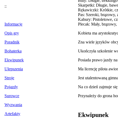
Buty: Długie, trekking
Skarpetki: Długie, baweł
::
Rękawiczki: Krótkie, cz
Pas: Szeroki, brązowy, 
Kabury: Pistoletowe, c
Plecak: Mały, brązowy,
Informacje
Kobieta ma arystokratyc
Opis gry
Zna wiele języków obcy
Poradnik
Ukończyła szkolenie wo
Bohaterka
Posiada prawo jazdy n
Ekwipunek
Ma licencję pilota awion
Ulepszenia
Jest utalentowaną gimna
Stroje
Na co dzień zajmuje si
Pojazdy
Przynależy do grona h
Surowce
Wyzwania
Ekwipunek
Artefakty