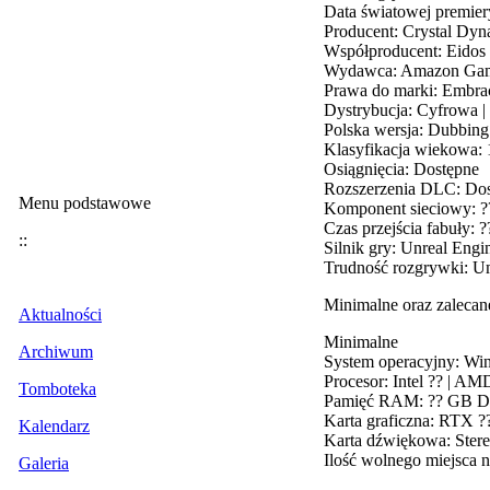
Data światowej premier
Producent: Crystal Dyn
Współproducent: Eidos
Wydawca: Amazon Gam
Prawa do marki: Embra
Dystrybucja: Cyfrowa |
Polska wersja: Dubbing
Klasyfikacja wiekowa:
Osiągnięcia: Dostępne
Rozszerzenia DLC: Do
Menu podstawowe
Komponent sieciowy: ?
Czas przejścia fabuły: 
::
Silnik gry: Unreal Engi
Trudność rozgrywki: 
Minimalne oraz zaleca
Aktualności
Minimalne
Archiwum
System operacyjny: Wi
Procesor: Intel ?? | A
Tomboteka
Pamięć RAM: ?? GB 
Karta graficzna: RTX 
Kalendarz
Karta dźwiękowa: Ster
Ilość wolnego miejsca 
Galeria