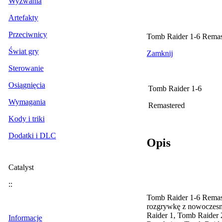
Wyzwania
Artefakty
Przeciwnicy
Tomb Raider 1-6 Remast
Świat gry
Zamknij
Sterowanie
Osiągnięcia
Tomb Raider 1-6
Wymagania
Remastered
Kody i triki
Dodatki i DLC
Opis
Catalyst
::
Tomb Raider 1-6 Remast
rozgrywkę z nowoczesn
Raider 1, Tomb Raider 
Informacje