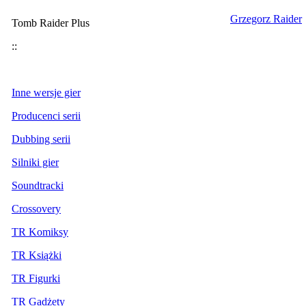
Grzegorz Raider
Tomb Raider Plus
::
Inne wersje gier
Producenci serii
Dubbing serii
Silniki gier
Soundtracki
Crossovery
TR Komiksy
TR Książki
TR Figurki
TR Gadżety