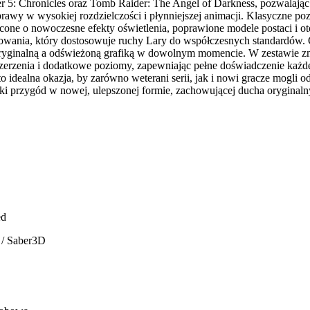
r 5: Chronicles oraz Tomb Raider: The Angel of Darkness, pozwalaj
rawy w wysokiej rozdzielczości i płynniejszej animacji. Klasyczne po
one o nowoczesne efekty oświetlenia, poprawione modele postaci i ot
owania, który dostosowuje ruchy Lary do współczesnych standardów.
oryginalną a odświeżoną grafiką w dowolnym momencie. W zestawie zna
zszerzenia i dodatkowe poziomy, zapewniając pełne doświadczenie każd
o idealna okazja, by zarówno weterani serii, jak i nowi gracze mogli o
ki przygód w nowej, ulepszonej formie, zachowującej ducha oryginalny
ed
 / Saber3D