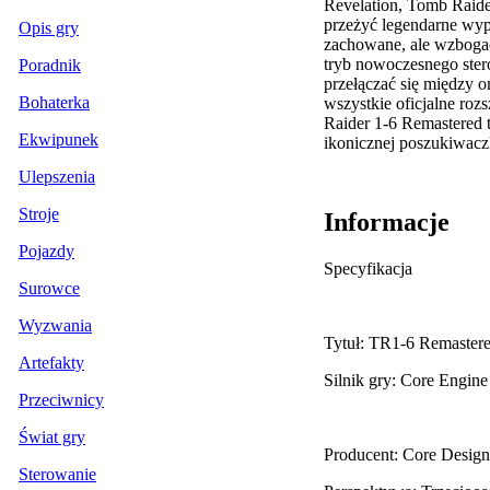
Revelation, Tomb Raide
przeżyć legendarne wyp
Opis gry
zachowane, ale wzbogac
tryb nowoczesnego ster
Poradnik
przełączać się między 
Bohaterka
wszystkie oficjalne ro
Raider 1-6 Remastered t
Ekwipunek
ikonicznej poszukiwacz
Ulepszenia
Stroje
Informacje
Pojazdy
Specyfikacja
Surowce
Wyzwania
Tytuł: TR1-6 Remaster
Artefakty
Silnik gry: Core Engine
Przeciwnicy
Świat gry
Producent: Core Design
Sterowanie