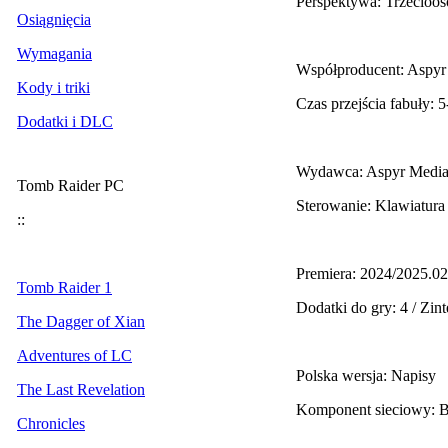
Perspektywa: Trzecioo
Osiągnięcia
Wymagania
Współproducent: Aspyr
Kody i triki
Czas przejścia fabuły: 
Dodatki i DLC
Wydawca: Aspyr Medi
Tomb Raider PC
Sterowanie: Klawiatura
::
Premiera: 2024/2025.02
Tomb Raider 1
Dodatki do gry: 4 / Zi
The Dagger of Xian
Adventures of LC
Polska wersja: Napisy
The Last Revelation
Komponent sieciowy: 
Chronicles