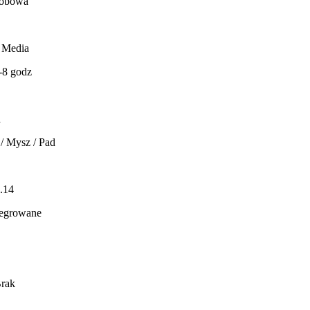
sobowa
 Media
5-8 godz
a
 / Mysz / Pad
.14
ntegrowane
Brak