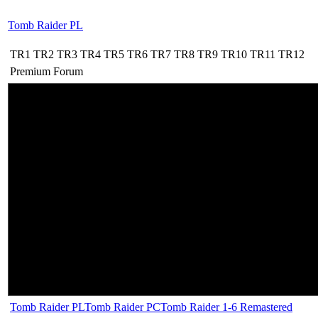
Tomb Raider PL
TR1
TR2
TR3
TR4
TR5
TR6
TR7
TR8
TR9
TR10
TR11
TR12
Premium
Forum
Tomb Raider PL
Tomb Raider PC
Tomb Raider 1-6 Remastered