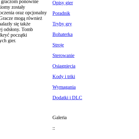
ąc graczom ponownie
Opisy gier
ziomy zostały
oczenia oraz opcjonalny
Poradnik
 Gracze mogą również
lazły się także
Tryby gry
ej odsłony. Tomb
Bohaterka
dkryć początki
ch gier.
Stroje
Sterowanie
Osiągnięcia
Kody i triki
Wymagania
Dodatki i DLC
Galeria
::