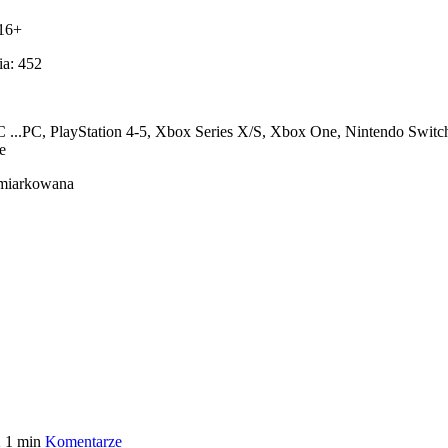
 16+
ia: 452
C
...
PC, PlayStation 4-5, Xbox Series X/S, Xbox One, Nintendo Swit
e
Umiarkowana
2
1 min
Komentarze