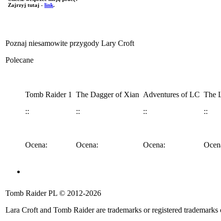
Zajrzyj tutaj -
link
.
Poznaj niesamowite przygody Lary Croft
Polecane
Tomb Raider 1
The Dagger of Xian
Adventures of LC
The L
::
::
::
::
Ocena:
Ocena:
Ocena:
Ocen
Angel of Darkness
Legend
Anniversary
Underworld
Tomb 
Tomb Raider PL © 2012-2026
::
::
::
::
::
Lara Croft and Tomb Raider are trademarks or registered trademarks