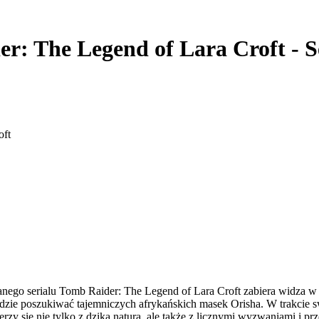
r: The Legend of Lara Croft - S
oft
ego serialu Tomb Raider: The Legend of Lara Croft zabiera widza w
dzie poszukiwać tajemniczych afrykańskich masek Orisha. W trakcie 
rzy się nie tylko z dziką naturą, ale także z licznymi wyzwaniami i pr