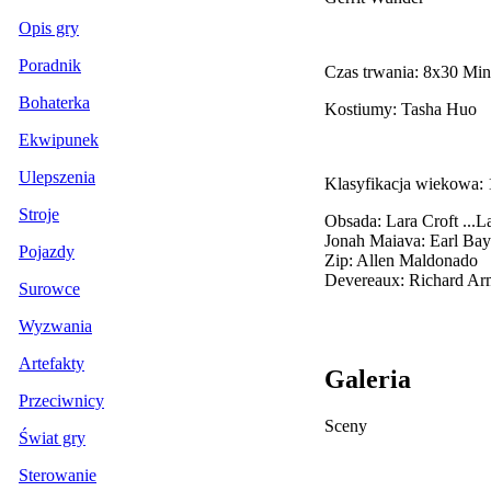
Opis gry
Poradnik
Czas trwania: 8x30 Min
Bohaterka
Kostiumy: Tasha Huo
Ekwipunek
Ulepszenia
Klasyfikacja wiekowa:
Stroje
Obsada: Lara Croft
...
La
Jonah Maiava: Earl Bay
Pojazdy
Zip: Allen Maldonado
Devereaux: Richard Ar
Surowce
Wyzwania
Artefakty
Galeria
Przeciwnicy
Sceny
Świat gry
Sterowanie