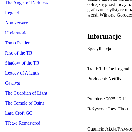
The Angel of Darkness
cofną się przed niczym,
graficznej stylistyce o
Legend
wersji Wiktoria Gorodec
Anniversary
Underworld
Informacje
Tomb Raider
Specyfikacja
Rise of the TR
Shadow of the TR
Tytuł: TR:The Legend 
Legacy of Atlantis
Producent: Netflix
Catalyst
The Guardian of Light
Premiera: 2025.12.11
The Temple of Osiris
Reżyseria: Joey Chou
Lara Croft GO
TR
Remastered
1-6
Gatunek: Akcja/Przygo