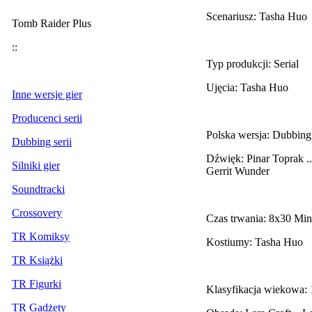
Scenariusz: Tasha Huo
Tomb Raider Plus
::
Typ produkcji: Serial
Ujęcia: Tasha Huo
Inne wersje gier
Producenci serii
Polska wersja: Dubbing
Dubbing serii
Dźwięk: Pinar Toprak
..
Silniki gier
Gerrit Wunder
Soundtracki
Crossovery
Czas trwania: 8x30 Min
TR Komiksy
Kostiumy: Tasha Huo
TR Książki
TR Figurki
Klasyfikacja wiekowa:
TR Gadżety