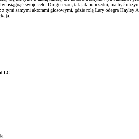
 by osiągnąć swoje cele. Drugi sezon, tak jak poprzedni, ma być utrz
raz z tymi samymi aktorami głosowymi, gdzie rolę Lary odegra Hayley At
kaja.
of LC
da