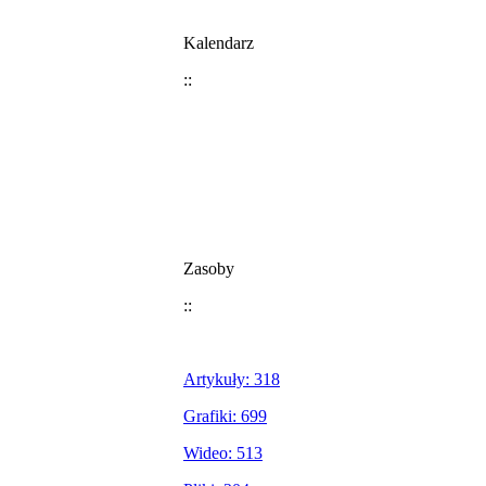
Kalendarz
::
Zasoby
::
Artykuły: 318
Grafiki: 699
Wideo: 513