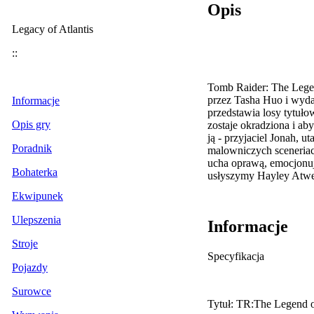
Opis
Legacy of Atlantis
::
Tomb Raider: The Lege
przez Tasha Huo i wyda
Informacje
przedstawia losy tytuł
Opis gry
zostaje okradziona i a
ją - przyjaciel Jonah, 
Poradnik
malowniczych sceneriach
ucha oprawą, emocjonuj
Bohaterka
usłyszymy Hayley Atwel
Ekwipunek
Ulepszenia
Informacje
Stroje
Specyfikacja
Pojazdy
Surowce
Tytuł: TR:The Legend 