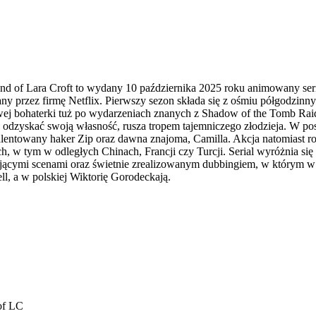
nd of Lara Croft to wydany 10 października 2025 roku animowany se
ny przez firmę Netflix. Pierwszy sezon składa się z ośmiu półgodzinn
owej bohaterki tuż po wydarzeniach znanych z Shadow of the Tomb Raid
by odzyskać swoją własność, rusza tropem tajemniczego złodzieja. W 
utalentowany haker Zip oraz dawna znajoma, Camilla. Akcja natomiast r
, w tym w odległych Chinach, Francji czy Turcji. Serial wyróżnia się
ącymi scenami oraz świetnie zrealizowanym dubbingiem, w którym w a
l, a w polskiej Wiktorię Gorodeckają.
of LC