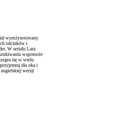
rial wyreżyserowany
ych odcinków i
er. W serialu Lara
poszukiwaniu wspomoże
ozegra się w wielu
 przyjemną dla oka i
ngielskiej wersji