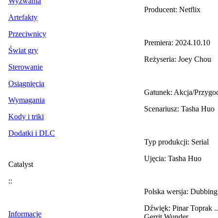
Wyzwania
Producent: Netflix
Artefakty
Przeciwnicy
Premiera: 2024.10.10
Świat gry
Reżyseria: Joey Chou
Sterowanie
Osiągnięcia
Gatunek: Akcja/Przygo
Wymagania
Scenariusz: Tasha Huo
Kody i triki
Dodatki i DLC
Typ produkcji: Serial
Ujęcia: Tasha Huo
Catalyst
::
Polska wersja: Dubbing
Dźwięk: Pinar Toprak
..
Informacje
Gerrit Wunder