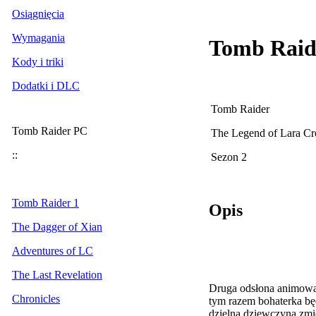
Osiągnięcia
Wymagania
Tomb Raide
Kody i triki
Dodatki i DLC
Tomb Raider
Tomb Raider PC
The Legend of Lara Cr
::
Sezon 2
Tomb Raider 1
Opis
The Dagger of Xian
Adventures of LC
The Last Revelation
Druga odsłona animowan
Chronicles
tym razem bohaterka bę
dzielna dziewczyna zmie