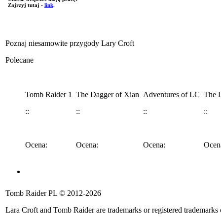
Zajrzyj tutaj -
link
.
Poznaj niesamowite przygody Lary Croft
Polecane
Tomb Raider 1
The Dagger of Xian
Adventures of LC
The L
::
::
::
::
Ocena:
Ocena:
Ocena:
Ocen
Angel of Darkness
Legend
Anniversary
Underworld
Tomb 
Tomb Raider PL © 2012-2026
::
::
::
::
::
Lara Croft and Tomb Raider are trademarks or registered trademarks