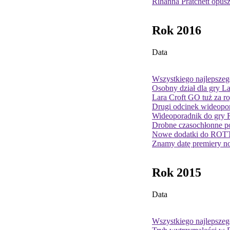
Rihanna Pratchett opus
Rok 2016
Data
Wszystkiego najlepsz
Osobny dział dla gry L
Lara Croft GO tuż za r
Drugi odcinek wideopor
Wideoporadnik do gry R
Drobne czasochłonne p
Nowe dodatki do ROTTR
Znamy datę premiery n
Rok 2015
Data
Wszystkiego najlepszeg