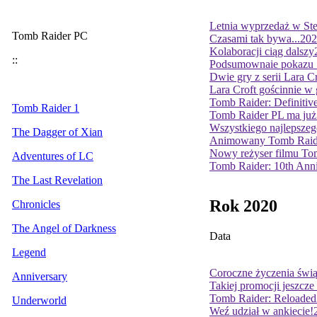
Letnia wyprzedaż w St
Tomb Raider PC
Czasami tak bywa...
202
Kolaboracji ciąg dalszy
::
Podsumownaie pokazu 
Dwie gry z serii Lara C
Lara Croft gościnnie w 
Tomb Raider: Definitive
Tomb Raider 1
Tomb Raider PL ma już 
Wszystkiego najlepszeg
The Dagger of Xian
Animowany Tomb Raider
Nowy reżyser filmu To
Adventures of LC
Tomb Raider: 10th Anni
The Last Revelation
Rok 2020
Chronicles
The Angel of Darkness
Data
Legend
Coroczne życzenia świą
Anniversary
Takiej promocji jeszcze
Tomb Raider: Reloaded
Underworld
Weź udział w ankiecie!