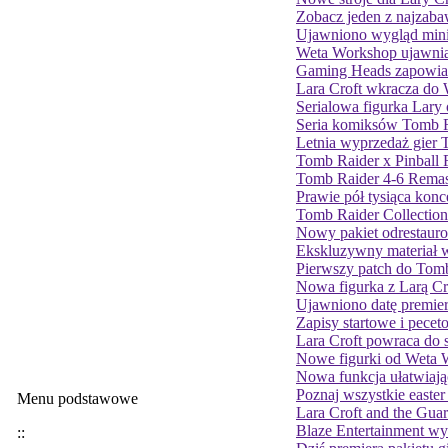
Zobacz jeden z najzaba
Ujawniono wygląd mini
Weta Workshop ujawnia
Gaming Heads zapowiada
Lara Croft wkracza do 
Serialowa figurka Lary
Seria komiksów Tomb Ra
Letnia wyprzedaż gier 
Tomb Raider x Pinball 
Tomb Raider 4-6 Remast
Prawie pół tysiąca konc
Tomb Raider Collection
Nowy pakiet odrestaur
Ekskluzywny materiał 
Pierwszy patch do Tomb
Nowa figurka z Larą Cr
Ujawniono datę premier
Zapisy startowe i pece
Lara Croft powraca do s
Nowe figurki od Weta W
Nowa funkcja ułatwiając
Poznaj wszystkie easter
Menu podstawowe
Lara Croft and the Guar
Blaze Entertainment wy
::