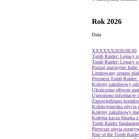
Rok 2026
Data
XXXXXX
2026.08.00
Tomb Raider: Legacy o
Tomb Raider: Legacy of 
Poznaj starożytne Indi
Limitowany zestaw plak
Premiera Tomb Raider: 
Kolejny zakulisowy odc
Ukończono główne nagra
Ujawniono informacje 
Zapowiedziano komikso
Kolekcjonerska edycja 
Kolejny zakulisowy mate
Kolejna kacza figurka 
Tomb Raider fundament
Pierwsze ujęcia rozgryw
Rise of the Tomb Raide