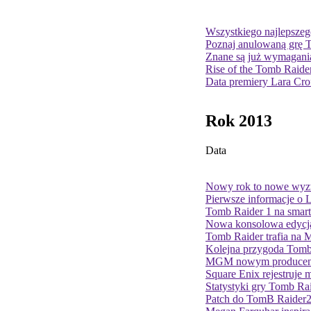
Wszystkiego najlepszego
Poznaj anulowaną grę T
Znane są już wymagania
Rise of the Tomb Raide
Data premiery Lara Crof
Rok 2013
Data
Nowy rok to nowe wyz
Pierwsze informacje o L
Tomb Raider 1 na smar
Nowa konsolowa edycja
Tomb Raider trafia na 
Kolejna przygoda Tomb
MGM nowym producent
Square Enix rejestruje 
Statystyki gry Tomb Ra
Patch do TomB Raider