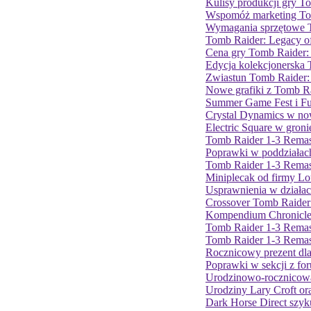
Kulisy produkcji gry To
Wspomóż marketing Tom
Wymagania sprzętowe T
Tomb Raider: Legacy of
Cena gry Tomb Raider: 
Edycja kolekcjonerska 
Zwiastun Tomb Raider: 
Nowe grafiki z Tomb Ra
Summer Game Fest i F
Crystal Dynamics w now
Electric Square w gron
Tomb Raider 1-3 Remas
Poprawki w poddziałach
Tomb Raider 1-3 Remas
Miniplecak od firmy Lou
Usprawnienia w działac
Crossover Tomb Raider 
Kompendium Chronicles
Tomb Raider 1-3 Remas
Tomb Raider 1-3 Rema
Rocznicowy prezent dl
Poprawki w sekcji z fo
Urodzinowo-rocznicowa
Urodziny Lary Croft or
Dark Horse Direct szyku