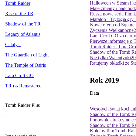
Halloween w Steam i ko
Tomb Raider
Małe zmiany i nadchodz
Rise of the TR
Rusza nowa seria film
Maraton - Trylogia gry
Shadow of the TR
Nowa oferta od Square 
Życzenia Wielkanocne
2
Legacy of Atlantis
Lara Croft GO za darmo
Pierwsze informacje o 
Catalyst
Tomb Raider i Lara Crof
Shadow of the Tomb Ra
The Guardian of Light
Nie tylko Walentynki
20
Ratujemy okładki ze S
The Temple of Osiris
Lara Croft GO
Rok 2019
TR
Remastered
1-6
Data
Tomb Raider Plus
Wesołych świąt kochani
Shadow of the Tomb Rai
::
Ponownie atrakcyjne c
Shadow of the Tomb Rai
Kolejny film Tomb Rai