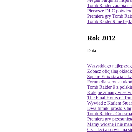
Megan Farquhar inspira
Tomb Raider zarabia na 
Pierwsze DLC potwier
Premiera gry Tomb Rai
Tomb Raider 9 nie będz
Rok 2012
Data
Wszystkiego najlepszeg
Zobacz oficjalną okład
Square Enix stawia tak
Forum dla serwisu uko
Tomb Raider 9 z polsk
Kolejne zmiany w serwi
The Final Hours of To
Wywiad z Karlem Stua
Dwa filmiki prosto z t
Tomb Raider - Crossroad
Premiera gry przesunięt
Mamy wiosnę i nie mamy
Czas leci a serwis ma si