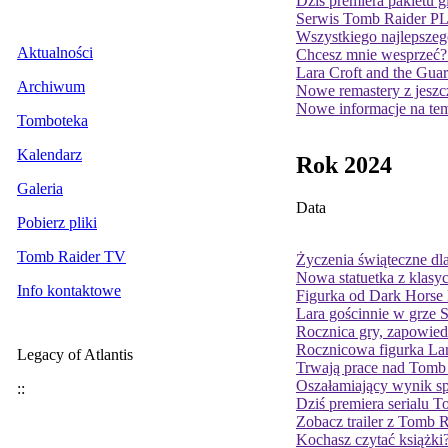
Dziś premiera pakietu 
Serwis Tomb Raider PL 
Wszystkiego najlepszeg
Aktualności
Chcesz mnie wesprzeć? 
Lara Croft and the Guar
Archiwum
Nowe remastery z jeszc
Nowe informacje na te
Tomboteka
Kalendarz
Rok 2024
Galeria
Data
Pobierz pliki
Tomb Raider TV
Życzenia świąteczne dl
Nowa statuetka z klasyc
Info kontaktowe
Figurka od Dark Horse D
Lara gościnnie w grze S
Rocznica gry, zapowiedź
Rocznicowa figurka Lar
Legacy of Atlantis
Trwają prace nad Tomb 
Oszałamiający wynik s
::
Dziś premiera serialu 
Zobacz trailer z Tomb 
Kochasz czytać książki