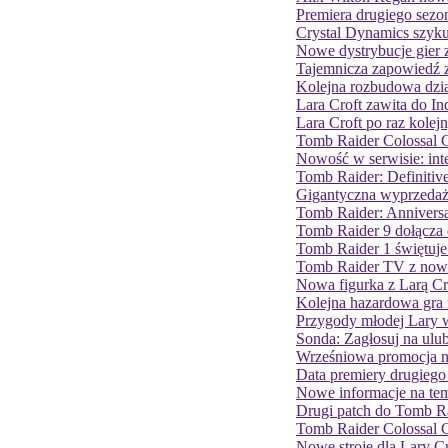
Premiera drugiego sezo
Crystal Dynamics szyku
Nowe dystrybucje gier z
Tajemnicza zapowiedź 
Kolejna rozbudowa dzi
Lara Croft zawita do I
Lara Croft po raz kole
Tomb Raider Colossal Co
Nowość w serwisie: in
Tomb Raider: Definitiv
Gigantyczna wyprzedaż
Tomb Raider: Anniversa
Tomb Raider 9 dołącza
Tomb Raider 1 świętuje 
Tomb Raider TV z nową 
Nowa figurka z Larą C
Kolejna hazardowa gra 
Przygody młodej Lary 
Sonda: Zagłosuj na ulub
Wrześniowa promocja n
Data premiery drugiego
Nowe informacje na tem
Drugi patch do Tomb R
Tomb Raider Colossal C
Nowe stroje dla Lary C