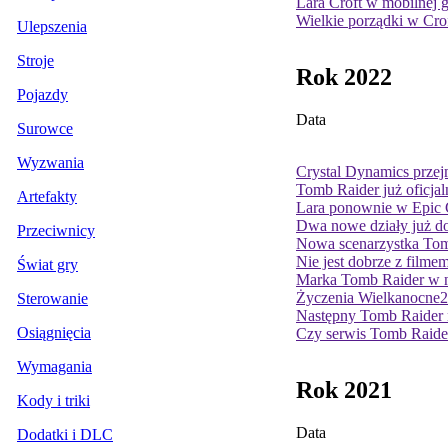
Lara Croft w mobilnej 
Wielkie porządki w Cro
Ulepszenia
Stroje
Rok 2022
Pojazdy
Data
Surowce
Wyzwania
Crystal Dynamics prze
Tomb Raider już oficja
Artefakty
Lara ponownie w Epic 
Dwa nowe działy już do
Przeciwnicy
Nowa scenarzystka Tom
Nie jest dobrze z film
Świat gry
Marka Tomb Raider w 
Życzenia Wielkanocne
2
Sterowanie
Następny Tomb Raider n
Osiągnięcia
Czy serwis Tomb Raider
Wymagania
Rok 2021
Kody i triki
Data
Dodatki i DLC