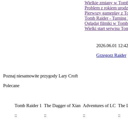
Wielkie zmiany w Tom
Problem z rokiem urodz
Pierwszy gameplay z T
Tomb Raider - Turning P
Oglądaj filmiki w Tom
Wielki start serwisu T
2026.06.01
12:4
Grzegorz Raider
Poznaj niesamowite przygody Lary Croft
Polecane
Tomb Raider 1
The Dagger of Xian
Adventures of LC
The L
::
::
::
::