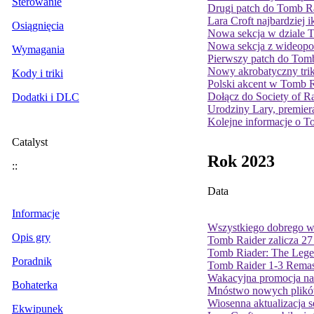
Sterowanie
Drugi patch do Tomb R
Lara Croft najbardziej i
Osiągnięcia
Nowa sekcja w dziale 
Nowa sekcja z wideop
Wymagania
Pierwszy patch do Tomb
Nowy akrobatyczny tri
Kody i triki
Polski akcent w Tomb R
Dołącz do Society of Ra
Dodatki i DLC
Urodziny Lary, premiera
Kolejne informacje o T
Catalyst
Rok 2023
::
Data
Informacje
Wszystkiego dobrego
Opis gry
Tomb Raider zalicza 27 
Tomb Riader: The Legen
Poradnik
Tomb Raider 1-3 Remas
Wakacyjna promocja na
Bohaterka
Mnóstwo nowych plikó
Wiosenna aktualizacja 
Ekwipunek