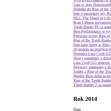
Tryb wytrzymałości w R
Lara w grze Heavenstri
Dodatki do Rise of the
Info o sprzedaży gry Ri
DLC The Shard of Life
Roar Uthaug reżyserem
Tomb Raider PL w nap
Best Performance w wy
Pierwsze oceny Rise of
Rise of the Tomb Raide
Specjalne karty w Rise
20 godzin na przejście 
Premiera Lara Croft G
Nowy gameplay z dziesią
Lara Croft GO zmierza 
Pierwszy gameplay z Ri
Trailer z Rise of the T
Warner Bros dołącza 
Rise of the Tomb Raider
Tomb Raider 2 na smar
Rok 2014
Data