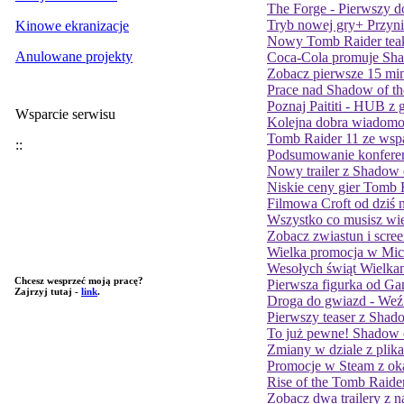
The Forge - Pierwszy 
Tryb nowej gry+ Przyn
Kinowe ekranizacje
Nowy Tomb Raider teak
Anulowane projekty
Coca-Cola promuje Sha
Zobacz pierwsze 15 min
Prace nad Shadow of t
Poznaj Paititi - HUB z
Wsparcie serwisu
Kolejna dobra wiadomo
Tomb Raider 11 ze wspa
::
Podsumowanie konferen
Nowy trailer z Shadow 
Niskie ceny gier Tomb 
Filmowa Croft od dziś 
Wszystko co musisz wi
Zobacz zwiastun i scre
Wielka promocja w Micr
Wesołych świąt Wielka
Chcesz wesprzeć moją pracę?
Pierwsza figurka od G
Zajrzyj tutaj -
link
.
Droga do gwiazd - Weź
Pierwszy teaser z Shad
To już pewne! Shadow 
Zmiany w dziale z plik
Promocje w Steam z o
Rise of the Tomb Raid
Zobacz dwa trailery z 