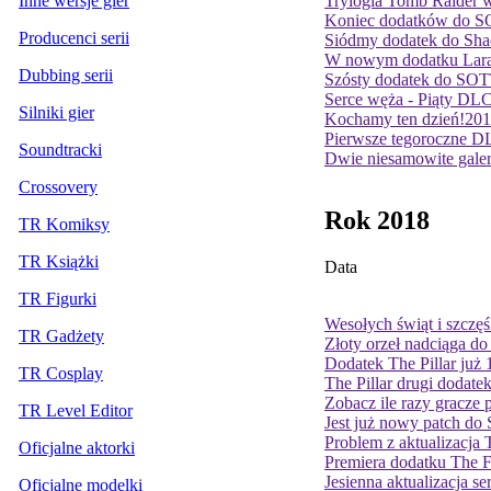
Trylogia Tomb Raider 
Inne wersje gier
Koniec dodatków do S
Producenci serii
Siódmy dodatek do Sha
W nowym dodatku Lara 
Dubbing serii
Szósty dodatek do SOT
Serce węża - Piąty DLC
Silniki gier
Kochamy ten dzień!
201
Pierwsze tegoroczne DL
Soundtracki
Dwie niesamowite galer
Crossovery
Rok 2018
TR Komiksy
TR Książki
Data
TR Figurki
Wesołych świąt i szcz
TR Gadżety
Złoty orzeł nadciąga d
Dodatek The Pillar już 
TR Cosplay
The Pillar drugi doda
Zobacz ile razy gracze 
TR Level Editor
Jest już nowy patch do
Problem z aktualizacja
Oficjalne aktorki
Premiera dodatku The Fo
Jesienna aktualizacja se
Oficjalne modelki