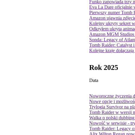
Funko zapowiada trzy n
Eva La Dare oficjalnie
Pierwszy numer Tomb Ra
Amazon ujawnia zdjęcie
Kolejny ukryty sekret 
Odkryłem ukrytą animac
Amazon MGM Studios uj
Sonda: Legacy of Atlant
Tomb Raider: Catalyst 
Kolejne kraje dołączaj
Rok 2025
Data
Noworoczne życzenia d
Nowe opcje i możliwoś
Trylogia Survivor na pl
Tomb Raider w wersji na
Walka o polski dubbing 
Nowość w serwisie - tr
Tomb Raider: Legacy of
Alix Wilton Regan nową