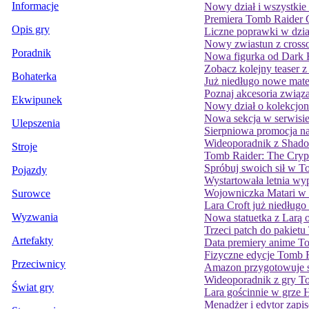
Informacje
Nowy dział i wszystkie
Premiera Tomb Raider C
Opis gry
Liczne poprawki w dzia
Nowy zwiastun z crosso
Poradnik
Nowa figurka od Dark 
Zobacz kolejny teaser 
Bohaterka
Już niedługo nowe mate
Poznaj akcesoria związ
Ekwipunek
Nowy dział o kolekcjone
Nowa sekcja w serwisi
Ulepszenia
Sierpniowa promocja na
Wideoporadnik z Shado
Stroje
Tomb Raider: The Cryp
Spróbuj swoich sił w T
Pojazdy
Wystartowała letnia w
Wojowniczka Matari w s
Surowce
Lara Croft już niedług
Wyzwania
Nowa statuetka z Larą 
Trzeci patch do pakiet
Artefakty
Data premiery anime To
Fizyczne edycje Tomb 
Przeciwnicy
Amazon przygotowuje se
Wideoporadnik z gry T
Świat gry
Lara gościnnie w grze 
Menadżer i edytor zapi