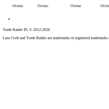
Ocena:
Ocena:
Ocena:
Ocen
Angel of Darkness
Legend
Anniversary
Underworld
Tomb 
Tomb Raider PL © 2012-2026
::
::
::
::
::
Lara Croft and Tomb Raider are trademarks or registered trademarks
Ocena:
Ocena:
Ocena:
Ocena:
Ocena
Rise of the TR
Shadow of the TR
Catalyst
Legacy of Atlanti
::
::
::
::
Ocena:
Ocena:
Ocena:
Ocena: