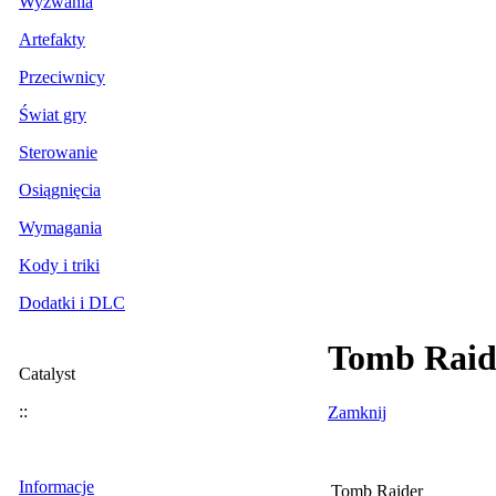
Wyzwania
Artefakty
Przeciwnicy
Świat gry
Sterowanie
Osiągnięcia
Wymagania
Kody i triki
Dodatki i DLC
Tomb Raide
Catalyst
::
Zamknij
Informacje
Tomb Raider