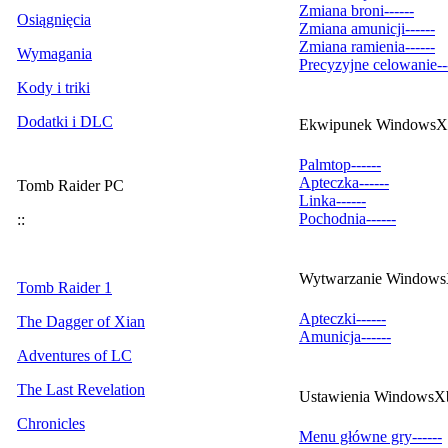
Zmiana broni
--
--
--
Osiągnięcia
Zmiana amunicji
--
--
--
Zmiana ramienia
--
--
--
Wymagania
Precyzyjne celowanie
--
Kody i triki
Dodatki i DLC
Ekwipunek
Windows
X
Palmtop
--
--
--
Apteczka
--
--
--
Tomb Raider PC
Linka
--
--
--
Pochodnia
--
--
--
::
Wytwarzanie
Windows
Tomb Raider 1
Apteczki
--
--
--
The Dagger of Xian
Amunicja
--
--
--
Adventures of LC
The Last Revelation
Ustawienia
Windows
X
Chronicles
Menu główne gry
--
--
--