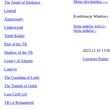
Menu ekwipunku
--
--
--
The Angel of Darkness
Legend
Kombinacje
Windows
Anniversary
Seria ataków wręcz
--
Underworld
Seria uników
--
Tomb Raider
Rise of the TR
2023.12.10
13:5
Shadow of the TR
Grzegorz Raider
Legacy of Atlantis
Catalyst
The Guardian of Light
The Temple of Osiris
Lara Croft GO
TR
Remastered
1-6