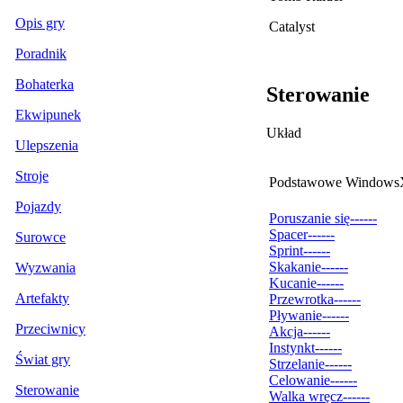
Opis gry
Catalyst
Poradnik
Bohaterka
Sterowanie
Ekwipunek
Układ
Ulepszenia
Stroje
Podstawowe
Windows
Pojazdy
Poruszanie się
--
--
--
Spacer
--
--
--
Surowce
Sprint
--
--
--
Skakanie
--
--
--
Wyzwania
Kucanie
--
--
--
Artefakty
Przewrotka
--
--
--
Pływanie
--
--
--
Przeciwnicy
Akcja
--
--
--
Instynkt
--
--
--
Świat gry
Strzelanie
--
--
--
Celowanie
--
--
--
Sterowanie
Walka wręcz
--
--
--