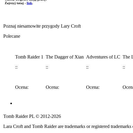
Zajrzyj tutaj -
link
.
Poznaj niesamowite przygody Lary Croft
Polecane
Tomb Raider 1
The Dagger of Xian
Adventures of LC
The L
::
::
::
::
Ocena:
Ocena:
Ocena:
Ocen
Angel of Darkness
Legend
Anniversary
Underworld
Tomb 
Tomb Raider PL © 2012-2026
::
::
::
::
::
Lara Croft and Tomb Raider are trademarks or registered trademarks