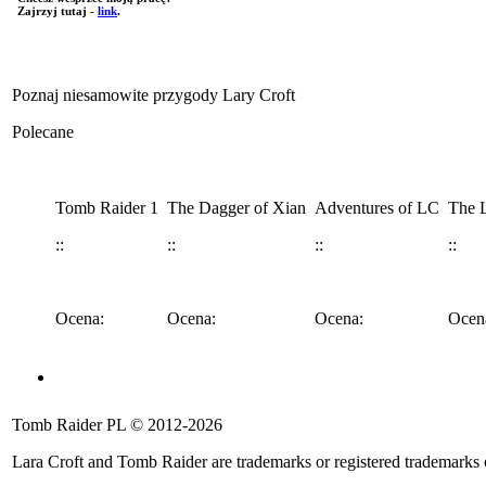
Zajrzyj tutaj -
link
.
Poznaj niesamowite przygody Lary Croft
Polecane
Tomb Raider 1
The Dagger of Xian
Adventures of LC
The L
::
::
::
::
Ocena:
Ocena:
Ocena:
Ocen
Angel of Darkness
Legend
Anniversary
Underworld
Tomb 
Tomb Raider PL © 2012-2026
::
::
::
::
::
Lara Croft and Tomb Raider are trademarks or registered trademarks