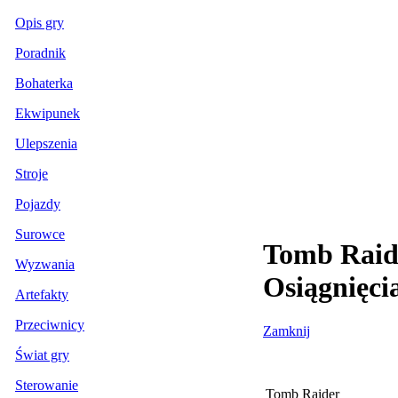
Opis gry
Poradnik
Bohaterka
Ekwipunek
Ulepszenia
Stroje
Pojazdy
Surowce
Tomb Raide
Wyzwania
Osiągnięci
Artefakty
Przeciwnicy
Zamknij
Świat gry
Sterowanie
Tomb Raider