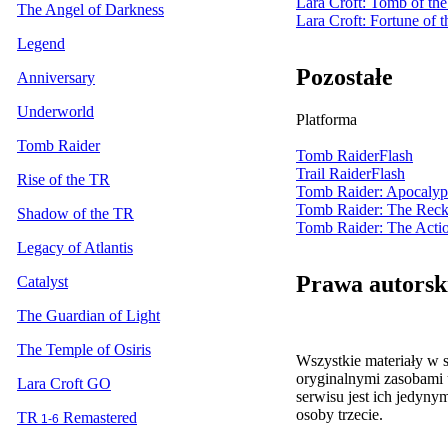
Lara Croft: Tomb of th
The Angel of Darkness
Lara Croft: Fortune of t
Legend
Pozostałe
Anniversary
Underworld
Platforma
Tomb Raider
Tomb Raider
Flash
Trail Raider
Flash
Rise of the TR
Tomb Raider: Apocalyp
Tomb Raider: The Rec
Shadow of the TR
Tomb Raider: The Acti
Legacy of Atlantis
Prawa autorsk
Catalyst
The Guardian of Light
The Temple of Osiris
Wszystkie materiały w s
oryginalnymi zasobami 
Lara Croft GO
serwisu jest ich jedyn
osoby trzecie.
TR
Remastered
1-6