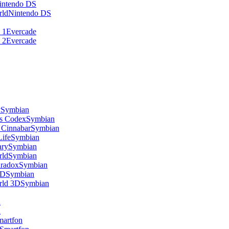
intendo DS
rld
Nintendo DS
 1
Evercade
 2
Evercade
y
Symbian
is Codex
Symbian
 Cinnabar
Symbian
Life
Symbian
ary
Symbian
rld
Symbian
aradox
Symbian
3D
Symbian
rld 3D
Symbian
n
n
martfon