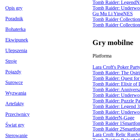
Tomb Raider: Legend
N
Tomb Raider: Underwo
Opis gry
Gu Mu Li Ying
NES
Poradnik
Tomb Raider Collection
Tomb Raider Collection
Bohaterka
Ekwipunek
Gry mobilne
Ulepszenia
Platforma
Stroje
Lara Croft's Poker Part
Pojazdy
Tomb Raider: The Osir
Tomb Raider: Quest for
Surowce
Tomb Raider: Elixir of 
Tomb Raider: Annivers
Wyzwania
Tomb Raider: Underwo
Tomb Raider: Puzzle P
Artefakty
Tomb Raider: Legend 
Tomb Raider: Underwo
Przeciwnicy
Tomb Raider
N-Gage
Tomb Raider 1
Smartfo
Świat gry
Tomb Raider 2
Smartfo
Lara Croft: Relic Run
S
Sterowanie