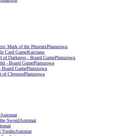
Smartfon
ers: Mark of the Phoenix
Planszowa
ble Card Game
Karciana
l of Darkness - Board Game
Planszowa
rld - Board Game
Planszowa
 - Board Game
Planszowa
t of Chronos
Planszowa
r
Automat
 the Sword
Automat
tomat
nd Tombs
Automat