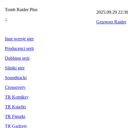
Tomb Raider Plus
2025.09.29
22:3
::
Grzegorz Raider
Inne wersje gier
Producenci serii
Dubbing serii
Silniki gier
Soundtracki
Crossovery
TR Komiksy
TR Książki
TR Figurki
TR Gadżety