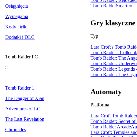
Tomb Raider: Reloaded
Tomb Raider
Smartfon
Osiągnięcia
Wymagania
Gry klasyczne
Kody i triki
Typ
Dodatki i DLC
Lara Croft's Tomb Raid
Tomb Raider - Collecti
Tomb Raider PC
Tomb Raider: The Ange
Tomb Raider: Underwo
::
Tomb Raider: Legends
Tomb Raider: The Cryp
Tomb Raider 1
Automaty
The Dagger of Xian
Platforma
Adventures of LC
Lara Croft Tomb Raide
The Last Revelation
Tomb Raider: Secret of
Tomb Raider Arcade
Au
Chronicles
Lara Croft: Temples a