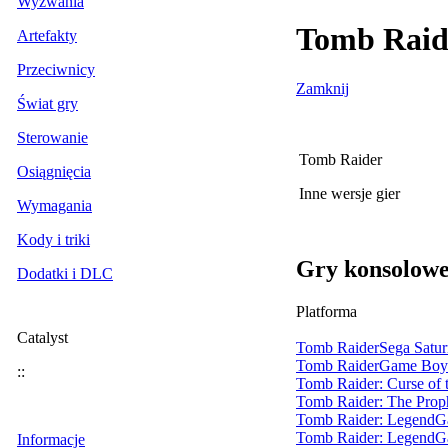
Wyzwania
Tomb Raide
Artefakty
Przeciwnicy
Zamknij
Świat gry
Sterowanie
Tomb Raider
Osiągnięcia
Inne wersje gier
Wymagania
Kody i triki
Gry konsolow
Dodatki i DLC
Dział Inne wersje gier
Platforma
się poza głównym nurte
Nintendo DS i inne, a t
Catalyst
Tomb Raider
Sega Satu
szczegółowo opisana i w
Tomb Raider
Game Boy
stylistyce. To jedyne t
::
Tomb Raider: Curse of 
pełnoprawne tytuły z 
Tomb Raider: The Prop
Tomb Raider: Legend
G
Tomb Raider: Legend
G
Informacje