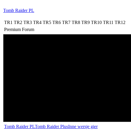
Tomb Raider PL
TR1
TR2
TR3
TR4
TR5
TR6
TR7
TR8
TR9
TR10
TR11
TR12
Premium
Forum
Tomb Raider PL
Tomb Raider Plus
Inne wersje gier