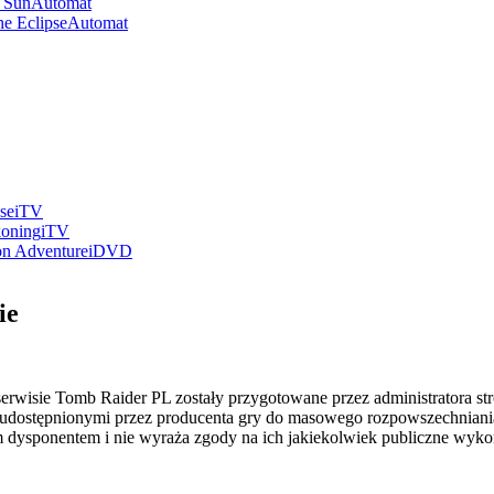
e Sun
Automat
he Eclipse
Automat
se
iTV
koning
iTV
on Adventure
iDVD
ie
erwisie Tomb Raider PL zostały przygotowane przez administratora stro
udostępnionymi przez producenta gry do masowego rozpowszechniania
ym dysponentem i nie wyraża zgody na ich jakiekolwiek publiczne wyko