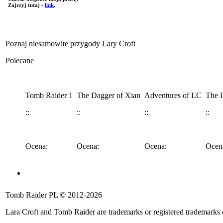
Zajrzyj tutaj -
link
.
Poznaj niesamowite przygody Lary Croft
Polecane
Tomb Raider 1
The Dagger of Xian
Adventures of LC
The L
::
::
::
::
Ocena:
Ocena:
Ocena:
Ocen
Angel of Darkness
Legend
Anniversary
Underworld
Tomb 
Tomb Raider PL © 2012-2026
::
::
::
::
::
Lara Croft and Tomb Raider are trademarks or registered trademarks