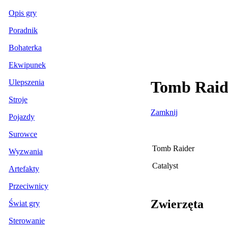
Opis gry
Poradnik
Bohaterka
Ekwipunek
Ulepszenia
Tomb Raide
Stroje
Zamknij
Pojazdy
Surowce
Tomb Raider
Wyzwania
Catalyst
Artefakty
Przeciwnicy
Zwierzęta
Świat gry
Sterowanie