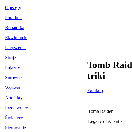
Opis gry
Poradnik
Bohaterka
Ekwipunek
Ulepszenia
Stroje
Tomb Raide
Pojazdy
triki
Surowce
Wyzwania
Zamknij
Artefakty
Przeciwnicy
Tomb Raider
Świat gry
Legacy of Atlantis
Sterowanie