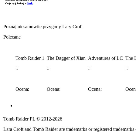
Zajrzyj tutaj -
link
.
Poznaj niesamowite przygody Lary Croft
Polecane
Tomb Raider 1
The Dagger of Xian
Adventures of LC
The L
::
::
::
::
Ocena:
Ocena:
Ocena:
Ocen
Angel of Darkness
Legend
Anniversary
Underworld
Tomb 
Tomb Raider PL © 2012-2026
::
::
::
::
::
Lara Croft and Tomb Raider are trademarks or registered trademarks