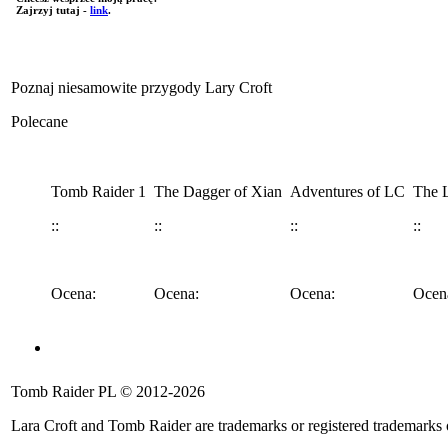
Zajrzyj tutaj -
link
.
Poznaj niesamowite przygody Lary Croft
Polecane
Tomb Raider 1
The Dagger of Xian
Adventures of LC
The L
::
::
::
::
Ocena:
Ocena:
Ocena:
Ocen
Angel of Darkness
Legend
Anniversary
Underworld
Tomb 
Tomb Raider PL © 2012-2026
::
::
::
::
::
Lara Croft and Tomb Raider are trademarks or registered trademarks