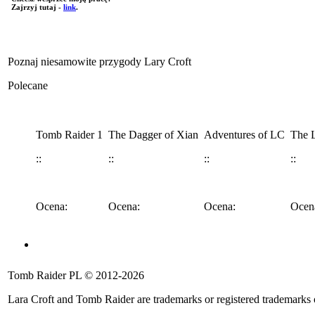
Zajrzyj tutaj -
link
.
Poznaj niesamowite przygody Lary Croft
Polecane
Tomb Raider 1
The Dagger of Xian
Adventures of LC
The L
::
::
::
::
Ocena:
Ocena:
Ocena:
Ocen
Angel of Darkness
Legend
Anniversary
Underworld
Tomb 
Tomb Raider PL © 2012-2026
::
::
::
::
::
Lara Croft and Tomb Raider are trademarks or registered trademarks