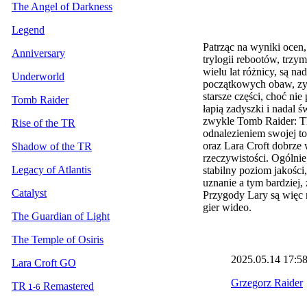
The Angel of Darkness
Legend
Patrząc na wyniki ocen
Anniversary
trylogii rebootów, trzy
wielu lat różnicy, są n
Underworld
początkowych obaw, zys
starsze części, choć n
Tomb Raider
łapią zadyszki i nadal 
zwykle Tomb Raider: Th
Rise of the TR
odnalezieniem swojej to
oraz Lara Croft dobrze 
Shadow of the TR
rzeczywistości. Ogólnie
Legacy of Atlantis
stabilny poziom jakości
uznanie a tym bardziej,
Catalyst
Przygody Lary są więc ni
gier wideo.
The Guardian of Light
The Temple of Osiris
2025.05.14
17:5
Lara Croft GO
Grzegorz Raider
TR
Remastered
1-6