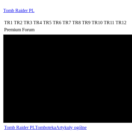
Tomb Raider PL
TR1
TR2
TR3
TR4
TR5
TR6
TR7
TR8
TR9
TR10
TR11
TR12
Premium
Forum
Tomb Raider PL
Tomboteka
Artykuły ogólne