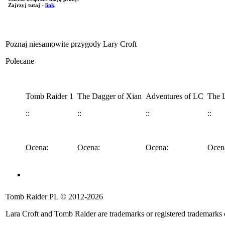
Zajrzyj tutaj -
link
.
Poznaj niesamowite przygody Lary Croft
Polecane
Tomb Raider 1
The Dagger of Xian
Adventures of LC
The L
::
::
::
::
Ocena:
Ocena:
Ocena:
Ocen
Angel of Darkness
Legend
Anniversary
Underworld
Tomb 
Tomb Raider PL © 2012-2026
::
::
::
::
::
Lara Croft and Tomb Raider are trademarks or registered trademarks