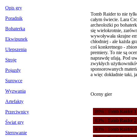
Opis gry
Tomb Raider to nie tylk
Poradnik
całym świecie. Lara Cro
archeolożki po bohater
Bohaterka
się wielokrotnie, zarów
wywoływała skrajne emo
Ekwipunek
chłodniej - ale każda gr
coś konkretnego - zbior
Ulepszenia
premiery. To nie są oce
naprawdę ufają. Pod uwa
Stroje
zwykłych użytkowników, 
sponsorowanych materia
Pojazdy
a więc dokładnie taki, j
Surowce
Wyzwania
Oceny gier
Artefakty
89% | Tomb Raider 1
Przeciwnicy
83% | Tomb Raider 2
Świat gry
83% | Tomb Raider 3:
Sterowanie