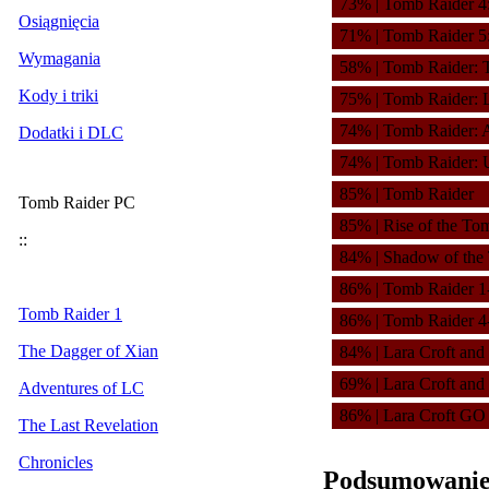
73% | Tomb Raider 4:
Osiągnięcia
71% | Tomb Raider 5:
Wymagania
58% | Tomb Raider: 
Kody i triki
75% | Tomb Raider: 
74% | Tomb Raider: 
Dodatki i DLC
74% | Tomb Raider: 
85% | Tomb Raider
Tomb Raider PC
85% | Rise of the To
::
84% | Shadow of the
86% | Tomb Raider 1
Tomb Raider 1
86% | Tomb Raider 4
The Dagger of Xian
84% | Lara Croft and 
69% | Lara Croft and 
Adventures of LC
86% | Lara Croft GO
The Last Revelation
Chronicles
Podsumowani