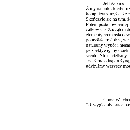
Jeff Adams
Żarty na bok - kiedy r
komputera z myślą, że z
Skończyło się na tym, ż
Potem postanowiłem spr
całkowicie. Zacząłem d
elementy rzemiosła dewe
pomyślałem: dobra, wcho
naturalny wybór i nies
perspektywę, my dzieli
scenie. Nie chcieliśmy, 
Jesteśmy jedną drużyną,
gdybyśmy wszyscy mogli
Game Watche
Jak wyglądały prace nad