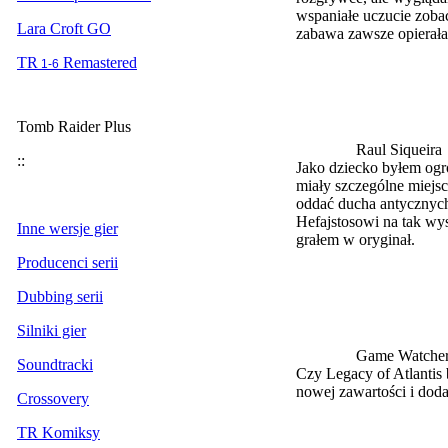
wspaniałe uczucie zoba
Lara Croft GO
zabawa zawsze opierała 
TR
Remastered
1-6
Tomb Raider Plus
Raul Siqueira
::
Jako dziecko byłem ogr
miały szczególne miejsc
oddać ducha antycznyc
Hefajstosowi na tak wy
Inne wersje gier
grałem w oryginał.
Producenci serii
Dubbing serii
Silniki gier
Game Watche
Soundtracki
Czy Legacy of Atlantis
nowej zawartości i do
Crossovery
TR Komiksy