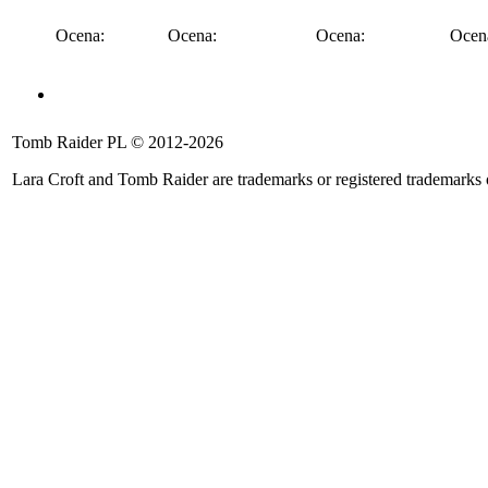
Ocena:
Ocena:
Ocena:
Ocen
Angel of Darkness
Legend
Anniversary
Underworld
Tomb 
Tomb Raider PL © 2012-2026
::
::
::
::
::
Lara Croft and Tomb Raider are trademarks or registered trademarks
Ocena:
Ocena:
Ocena:
Ocena:
Ocena
Rise of the TR
Shadow of the TR
Catalyst
Legacy of Atlanti
::
::
::
::
Ocena:
Ocena:
Ocena:
Ocena: