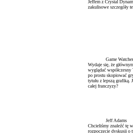
Jeffem z Crystal Dynam
zakulisowe szczegóły t
Game Watche
Wydaje się, że głównym
wyglądać współczesny T
po prostu skopiować gry
tytułu z lepszą grafiką.
całej franczyzy?
Jeff Adams
Chcieliśmy znaleźć tę 
rozpoczęcie dyskusji o 