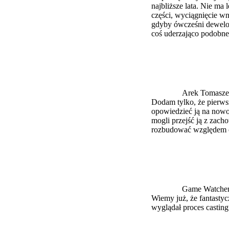
najbliższe lata. Nie ma
części, wyciągnięcie wn
gdyby ówcześni dewelop
coś uderzająco podobne
Arek Tomasze
Dodam tylko, że pierwsza
opowiedzieć ją na nowo 
mogli przejść ją z zach
rozbudować względem o
Game Watche
Wiemy już, że fantastyc
wyglądał proces casting