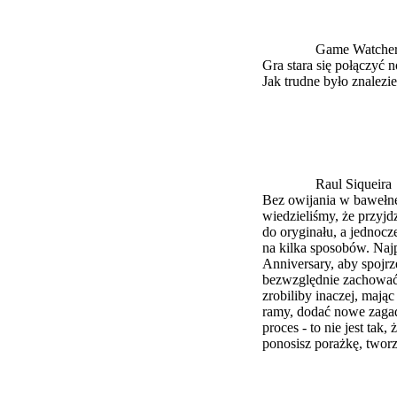
Game Watche
Gra stara się połączyć
Jak trudne było znalez
Raul Siqueira
Bez owijania w bawełnę
wiedzieliśmy, że przyjd
do oryginału, a jednoc
na kilka sposobów. Naj
Anniversary, aby spojr
bezwzględnie zachować 
zrobiliby inaczej, mają
ramy, dodać nowe zagad
proces - to nie jest tak
ponosisz porażkę, tworz