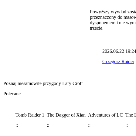
Powyższy wywiad został
przeznaczony do masowe
dysponentem i nie wyra
trzecie.
2026.06.22
19:2
Grzegorz Raider
Poznaj niesamowite przygody Lary Croft
Polecane
Tomb Raider 1
The Dagger of Xian
Adventures of LC
The L
::
::
::
::