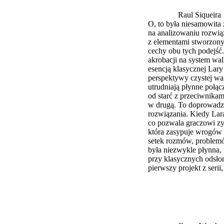
Raul Siqueira
O, to była niesamowita 
na analizowaniu rozwiąz
z elementami stworzony
cechy obu tych podejść
akrobacji na system wa
esencją klasycznej Lary 
perspektywy czystej wal
utrudniają płynne połącz
od starć z przeciwnikam
w drugą. To doprowadzi
rozwiązania. Kiedy Lar
co pozwala graczowi zys
która zasypuje wrogów 
setek rozmów, problemó
była niezwykle płynna,
przy klasycznych odsłona
pierwszy projekt z seri