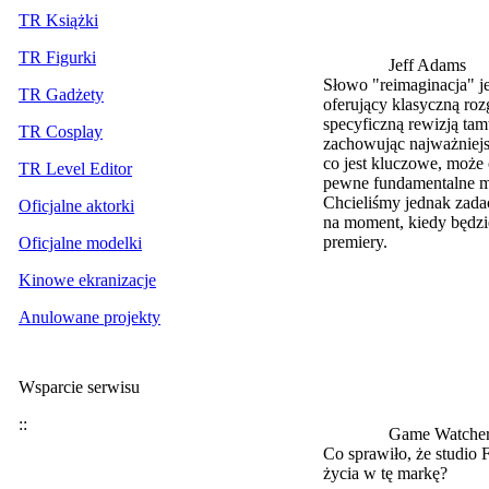
TR Książki
TR Figurki
Jeff Adams
Słowo "reimaginacja" je
TR Gadżety
oferujący klasyczną roz
specyficzną rewizją ta
TR Cosplay
zachowując najważniejsz
co jest kluczowe, może 
TR Level Editor
pewne fundamentalne mo
Chcieliśmy jednak zadać
Oficjalne aktorki
na moment, kiedy będzie
premiery.
Oficjalne modelki
Kinowe ekranizacje
Anulowane projekty
Wsparcie serwisu
::
Game Watche
Co sprawiło, że studio
życia w tę markę?