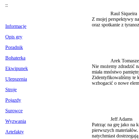
::
Raul Siqueira
Z mojej perspektywy na
oraz spotkanie z tyrano
Informacje
Opis gry
Poradnik
Bohaterka
Arek Tomasze
Nie możemy zdradzić na 
Ekwipunek
miała mnóstwo pamiętny
Zidentyfikowaliśmy te k
Ulepszenia
wzbogacić o nowe elem
Stroje
Pojazdy
Surowce
Jeff Adams
Wyzwania
Patrząc na grę jako na 
pierwszych materiałów. 
Artefakty
natychmiast dostrzegają 