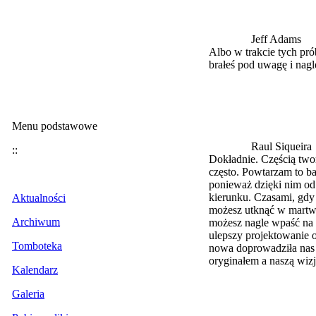
Jeff Adams
Albo w trakcie tych pró
brałeś pod uwagę i nagl
Menu podstawowe
Raul Siqueira
::
Dokładnie. Częścią twor
często. Powtarzam to bar
ponieważ dzięki nim od 
kierunku. Czasami, gdy
Aktualności
możesz utknąć w martwy
Archiwum
możesz nagle wpaść na 
ulepszy projektowanie o
Tomboteka
nowa doprowadziła nas
oryginałem a naszą wizj
Kalendarz
Galeria