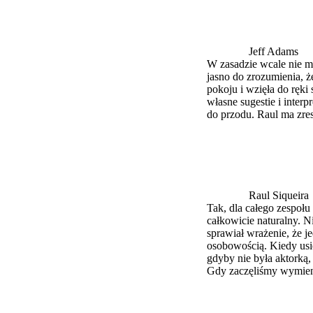
Jeff Adams
W zasadzie wcale nie m
jasno do zrozumienia, ż
pokoju i wzięła do ręki
własne sugestie i inter
do przodu. Raul ma zres
Raul Siqueira
Tak, dla całego zespołu
całkowicie naturalny. N
sprawiał wrażenie, że j
osobowością. Kiedy usi
gdyby nie była aktork
Gdy zaczęliśmy wymienia