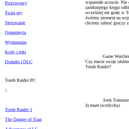
wspaniałe uczucie. Nie 
Przeciwnicy
zamkniętego kręgu odbi
wcześniej nie grały w T
Świat gry
świetny moment na wejś
Sterowanie
chcemy zabrać graczy z
Osiągnięcia
Wymagania
Kody i triki
Game Watche
Czy macie swoje ulubio
Dodatki i DLC
Tomb Raider?
Tomb Raider PC
::
Arek Tomasze
Ja mam (wzdycha).
Tomb Raider 1
The Dagger of Xian