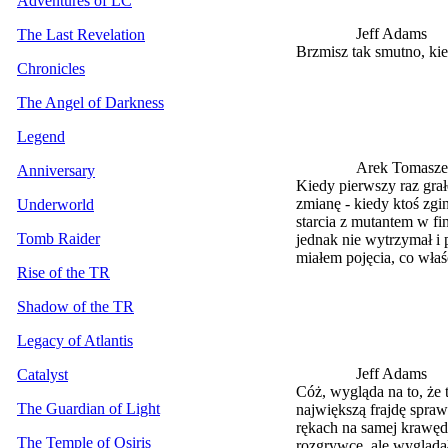
Adventures of LC
Jeff Adams
The Last Revelation
Brzmisz tak smutno, ki
Chronicles
The Angel of Darkness
Legend
Arek Tomasze
Anniversary
Kiedy pierwszy raz gra
zmianę - kiedy ktoś zgin
Underworld
starcia z mutantem w fi
Tomb Raider
jednak nie wytrzymał i 
miałem pojęcia, co właś
Rise of the TR
Shadow of the TR
Legacy of Atlantis
Jeff Adams
Catalyst
Cóż, wygląda na to, że 
The Guardian of Light
największą frajdę spraw
rękach na samej krawęd
The Temple of Osiris
rozgrywce, ale wyglądał