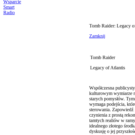
Wsparcie
Smart
Radio
Tomb Raider: Legacy of
Zamknij
Tomb Raider
Legacy of Atlantis
Współczesna publicysty
kulturowym wymiarze re
starych pomysłów. Tymc
wymaga podejścia, któr
sterowania. Zapowiedź 
czynienia z prostą reko
tamtych realiów w ramy 
idealnego złotego środ
dyskusję o jej przyszło