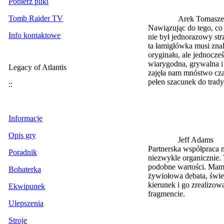
Pobierz pliki
Tomb Raider TV
Arek Tomasze
Nawiązując do tego, co 
Info kontaktowe
nie był jednorazowy str
ta łamigłówka musi zna
oryginału, ale jednocze
wiarygodna, grywalna i
Legacy of Atlantis
zajęła nam mnóstwo czas
pełen szacunek do trady
::
Informacje
Opis gry
Jeff Adams
Partnerska współpraca 
Poradnik
niezwykle organicznie. 
podobne wartości. Mamy
Bohaterka
żywiołowa debata, świe
kierunek i go zrealizo
Ekwipunek
fragmencie.
Ulepszenia
Stroje