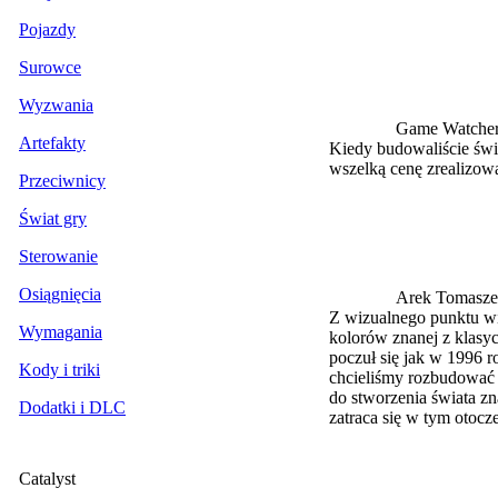
Pojazdy
Surowce
Wyzwania
Game Watche
Artefakty
Kiedy budowaliście świa
wszelką cenę zrealizow
Przeciwnicy
Świat gry
Sterowanie
Osiągnięcia
Arek Tomasze
Z wizualnego punktu wi
Wymagania
kolorów znanej z klasyc
poczuł się jak w 1996 r
Kody i triki
chcieliśmy rozbudować 
do stworzenia świata z
Dodatki i DLC
zatraca się w tym otocze
Catalyst