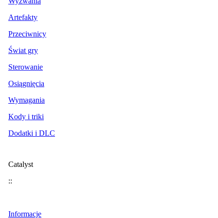
Wyzwania
Artefakty
Przeciwnicy
Świat gry
Sterowanie
Osiągnięcia
Wymagania
Kody i triki
Dodatki i DLC
Catalyst
::
Informacje