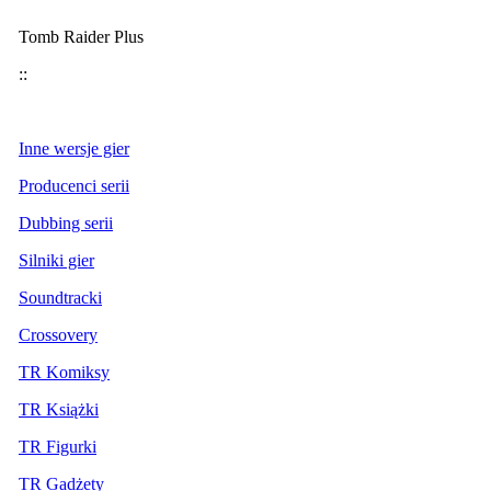
Tomb Raider Plus
::
Inne wersje gier
Producenci serii
Dubbing serii
Silniki gier
Soundtracki
Crossovery
TR Komiksy
TR Książki
TR Figurki
TR Gadżety