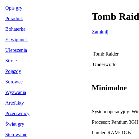
Opis gry
Tomb Raid
Poradnik
Bohaterka
Zamknij
Ekwipunek
Ulepszenia
Tomb Raider
Stroje
Underworld
Pojazdy
Surowce
Minimalne
Wyzwania
Artefakty
System operacyjny: Wi
Przeciwnicy
Procesor: Pentium 3GH
Świat gry
Pamięć RAM: 1GB
Sterowanie