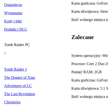
Karta graficzna: GeF
Osiągnięcia
Karta dźwiękowa: Ster
Wymagania
Ilość wolnego miejsca 
Kody i triki
Dodatki i DLC
Zalecane
Tomb Raider PC
::
System operacyjny: Wi
Procesor: Core 2 Duo
Tomb Raider 1
Pamięć RAM: 2GB
The Dagger of Xian
Karta graficzna: GeF
Adventures of LC
Karta dźwiękowa: 5.1 S
The Last Revelation
Ilość wolnego miejsca 
Chronicles