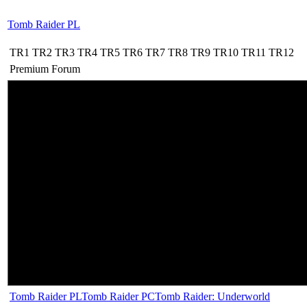
Tomb Raider PL
TR1
TR2
TR3
TR4
TR5
TR6
TR7
TR8
TR9
TR10
TR11
TR12
Premium
Forum
Tomb Raider PL
Tomb Raider PC
Tomb Raider: Underworld