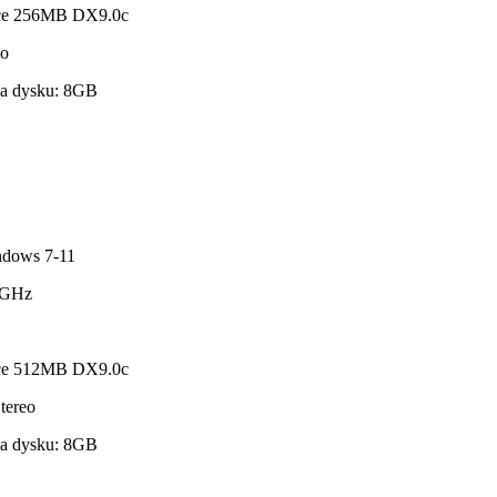
orce 256MB DX9.0c
eo
na dysku: 8GB
ndows 7-11
 2GHz
orce 512MB DX9.0c
tereo
na dysku: 8GB