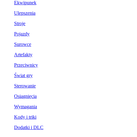
Ekwipunek
Ulepszenia
Stroje
Pojazdy
Surowce
Artefakty
Przeciwnicy
Świat gry
Sterowanie
Osiągnięcia
Wymagania
Kody i triki
Dodatki i DLC