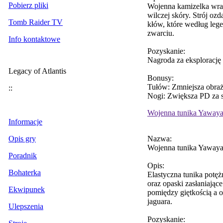
Pobierz pliki
Wojenna kamizelka wra
wilczej skóry. Strój oz
Tomb Raider TV
kłów, które według leg
zwarciu.
Info kontaktowe
Pozyskanie:
Nagroda za eksplorację
Legacy of Atlantis
Bonusy:
Tułów: Zmniejsza obra
::
Nogi: Zwiększa PD za 
Wojenna tunika Yaway
Informacje
Nazwa:
Opis gry
Wojenna tunika Yaway
Poradnik
Opis:
Bohaterka
Elastyczna tunika pot
oraz opaski zasłaniają
Ekwipunek
pomiędzy giętkością a 
jaguara.
Ulepszenia
Pozyskanie: