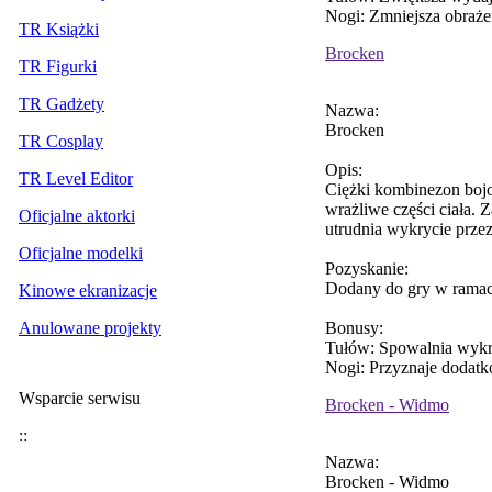
Nogi: Zmniejsza obraże
TR Książki
Brocken
TR Figurki
TR Gadżety
Nazwa:
Brocken
TR Cosplay
Opis:
TR Level Editor
Ciężki kombinezon bojo
wrażliwe części ciała. 
Oficjalne aktorki
utrudnia wykrycie prze
Oficjalne modelki
Pozyskanie:
Dodany do gry w ramac
Kinowe ekranizacje
Bonusy:
Anulowane projekty
Tułów: Spowalnia wykr
Nogi: Przyznaje dodatk
Wsparcie serwisu
Brocken - Widmo
::
Nazwa:
Brocken - Widmo