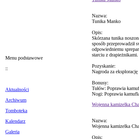
Nazwa:
Tunika Manko
Opis:
Skórzana tunika noszon
sposób przeprowadził s
odpowiedniemu spreparo
starciu z drapieżnikami.
Menu podstawowe
Pozyskanie:
::
Nagroda za eksplorację
Bonusy:
Tułów: Poprawia kamuf
Aktualności
Nogi: Poprawia kamufla
Archiwum
Wojenna kamizelka Ch
Tomboteka
Nazwa:
Kalendarz
Wojenna kamizelka Ch
Galeria
Opis: