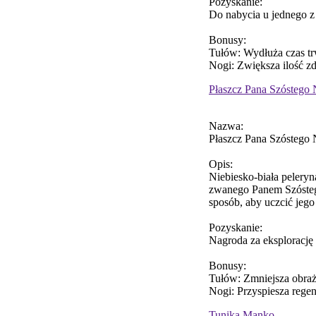
Pozyskanie:
Do nabycia u jednego z
Bonusy:
Tułów: Wydłuża czas tr
Nogi: Zwiększa ilość z
Płaszcz Pana Szóstego 
Nazwa:
Płaszcz Pana Szóstego 
Opis:
Niebiesko-biała pelery
zwanego Panem Szóstego
sposób, aby uczcić jego
Pozyskanie:
Nagroda za eksplorację
Bonusy:
Tułów: Zmniejsza obraż
Nogi: Przyspiesza rege
Tunika Manko