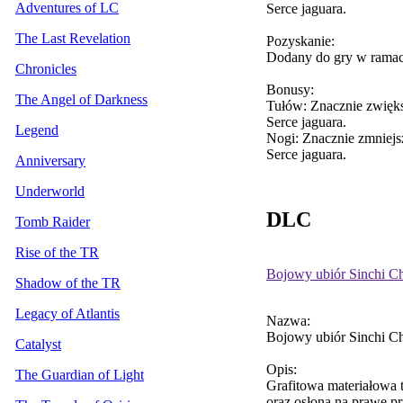
Adventures of LC
Serce jaguara.
The Last Revelation
Pozyskanie:
Dodany do gry w ramac
Chronicles
Bonusy:
The Angel of Darkness
Tułów: Znacznie zwięks
Serce jaguara.
Legend
Nogi: Znacznie zmniejs
Serce jaguara.
Anniversary
Underworld
DLC
Tomb Raider
Rise of the TR
Bojowy ubiór Sinchi Ch
Shadow of the TR
Legacy of Atlantis
Nazwa:
Bojowy ubiór Sinchi Ch
Catalyst
Opis:
The Guardian of Light
Grafitowa materiałowa 
oraz osłoną na prawe p