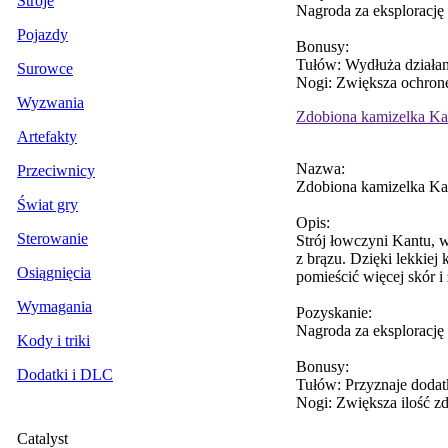
Stroje
Nagroda za eksplorację
Pojazdy
Bonusy:
Tułów: Wydłuża działan
Surowce
Nogi: Zwiększa ochronę
Wyzwania
Zdobiona kamizelka Ka
Artefakty
Nazwa:
Przeciwnicy
Zdobiona kamizelka Ka
Świat gry
Opis:
Sterowanie
Strój łowczyni Kantu, 
z brązu. Dzięki lekkiej
Osiągnięcia
pomieścić więcej skór i
Wymagania
Pozyskanie:
Nagroda za eksplorację
Kody i triki
Bonusy:
Dodatki i DLC
Tułów: Przyznaje doda
Nogi: Zwiększa ilość z
Catalyst