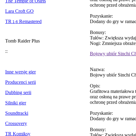
The Temple of Osiris
ochronę przed obrażeni
Lara Croft GO
Pozyskanie:
Dodany do gry w ramac
TR
Remastered
1-6
Bonusy:
Tułów: Zwiększa wydaj
Tomb Raider Plus
Nogi: Zmniejsza obraże
::
Bojowy ubiór Sinchi Ch
Nazwa:
Inne wersje gier
Bojowy ubiór Sinchi Ch
Producenci serii
Opis:
Grafitowa materiałowa 
Dubbing serii
oraz osłoną na prawe p
ochronę przed obrażeni
Silniki gier
Pozyskanie:
Soundtracki
Dodany do gry w ramac
Crossovery
Bonusy:
TR Komiksy
Tułów: Zwiększa wydaj