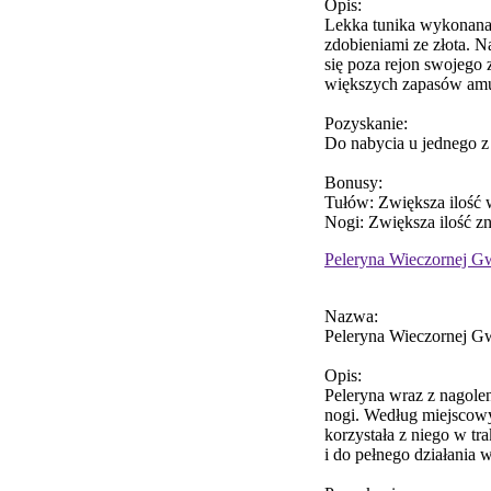
Opis:
Lekka tunika wykonana 
zdobieniami ze złota. 
się poza rejon swojego
większych zapasów amu
Pozyskanie:
Do nabycia u jednego z
Bonusy:
Tułów: Zwiększa ilość 
Nogi: Zwiększa ilość 
Peleryna Wieczornej G
Nazwa:
Peleryna Wieczornej G
Opis:
Peleryna wraz z nagolen
nogi. Według miejscowy
korzystała z niego w tr
i do pełnego działania