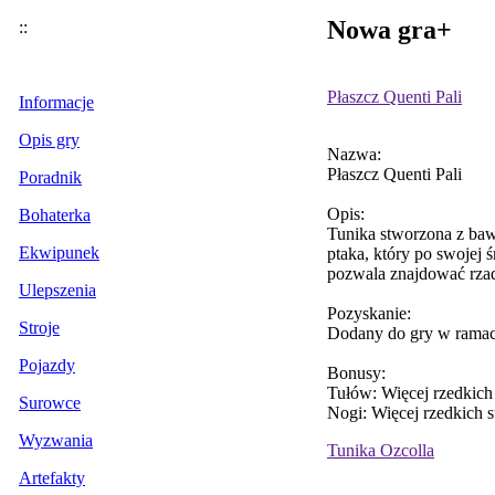
Nowa gra+
::
Płaszcz Quenti Pali
Informacje
Opis gry
Nazwa:
Płaszcz Quenti Pali
Poradnik
Opis:
Bohaterka
Tunika stworzona z bawe
Ekwipunek
ptaka, który po swojej ś
pozwala znajdować rzad
Ulepszenia
Pozyskanie:
Stroje
Dodany do gry w ramac
Pojazdy
Bonusy:
Tułów: Więcej rzedkich
Surowce
Nogi: Więcej rzedkich 
Wyzwania
Tunika Ozcolla
Artefakty