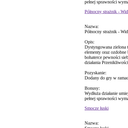
pełnej sprawności wyma
Północny strażnik - Wi
Nazwa:
Północny strażnik - Wi
Opis:
Dystyngowana zielona t
elementy oraz ozdobne b
bohaterce pewności sieb
działania Przenikliwości
Pozyskanie:
Dodany do gry w ramac
Bonusy:
Wydłuża działanie umiej
pełnej sprawności wyma
Smocze łuski
Nazwa: