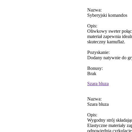
Nazwa:
Syberyjski komandos
Opis:
Oliwkowy sweter połącz
materiał zapewnia idea
skuteczny kamuflaż.
Pozyskanie:
Dodany natywnie do gr
Bonusy:
Brak
Szara bluza
Nazwa:
Szara bluza
Opis:
Wygodny strój składając
Elastyczne materiały z
odpowiednią cyrkulację