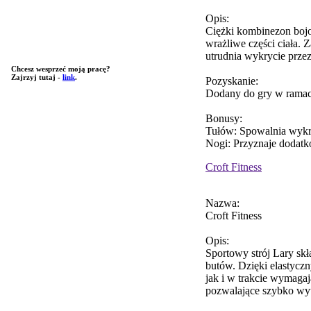
Opis:
Ciężki kombinezon bojo
wrażliwe części ciała. 
utrudnia wykrycie prze
Chcesz wesprzeć moją pracę?
Zajrzyj tutaj -
link
.
Pozyskanie:
Dodany do gry w ramac
Bonusy:
Tułów: Spowalnia wykr
Nogi: Przyznaje dodatk
Croft Fitness
Nazwa:
Croft Fitness
Opis:
Sportowy strój Lary skł
butów. Dzięki elastycz
jak i w trakcie wymagaj
pozwalające szybko wytr