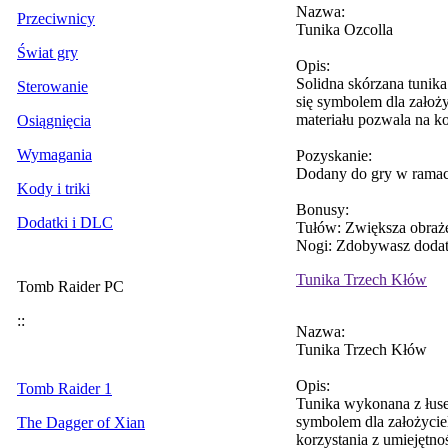
Nazwa:
Przeciwnicy
Tunika Ozcolla
Świat gry
Opis:
Solidna skórzana tunika 
Sterowanie
się symbolem dla założ
materiału pozwala na k
Osiągnięcia
Wymagania
Pozyskanie:
Dodany do gry w ramac
Kody i triki
Bonusy:
Dodatki i DLC
Tułów: Zwiększa obraże
Nogi: Zdobywasz dodat
Tunika Trzech Kłów
Tomb Raider PC
::
Nazwa:
Tunika Trzech Kłów
Opis:
Tomb Raider 1
Tunika wykonana z łusek
symbolem dla założyci
The Dagger of Xian
korzystania z umiejętn