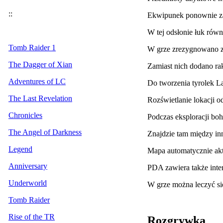
::
Ekwipunek ponownie zas
W tej odsłonie łuk równ
Tomb Raider 1
W grze zrezygnowano z
The Dagger of Xian
Zamiast nich dodano ra
Adventures of LC
Do tworzenia tyrolek La
The Last Revelation
Rozświetlanie lokacji o
Chronicles
Podczas eksploracji bo
The Angel of Darkness
Znajdzie tam między i
Legend
Mapa automatycznie aktu
Anniversary
PDA zawiera także inter
Underworld
W grze można leczyć si
Tomb Raider
Rise of the TR
Rozgrywka