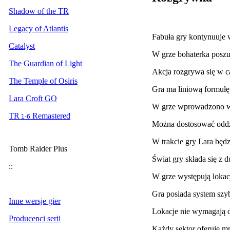
Shadow of the TR
Legacy of Atlantis
Fabuła gry kontynuuje 
Catalyst
W grze bohaterka poszuk
The Guardian of Light
Akcja rozgrywa się w c
The Temple of Osiris
Gra ma liniową formułę 
Lara Croft GO
W grze wprowadzono w 
TR
Remastered
1-6
Można dostosować oddzi
W trakcie gry Lara będ
Tomb Raider Plus
Świat gry składa się z 
::
W grze występują lokac
Gra posiada system sz
Inne wersje gier
Lokacje nie wymagają 
Producenci serii
Każdy sektor oferuje m