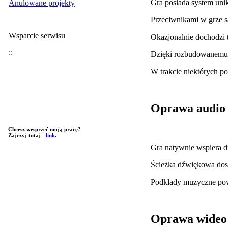
Gra posiada system uni
Anulowane projekty
Przeciwnikami w grze s
Wsparcie serwisu
Okazjonalnie dochodzi t
::
Dzięki rozbudowanemu e
W trakcie niektórych p
Oprawa audio
Chcesz wesprzeć moją pracę?
Zajrzyj tutaj -
link
.
Gra natywnie wspiera d
Ścieżka dźwiękowa dost
Podkłady muzyczne pow
Oprawa wideo