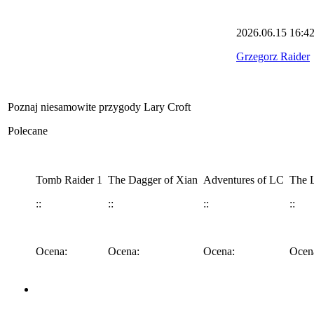
2026.06.15
16:4
Grzegorz Raider
Poznaj niesamowite przygody Lary Croft
Polecane
Tomb Raider 1
The Dagger of Xian
Adventures of LC
The L
::
::
::
::
Ocena:
Ocena:
Ocena:
Ocen
Angel of Darkness
Legend
Anniversary
Underworld
Tomb 