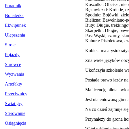
Koszulka: Obcisła, nieb
Poradnik
Rękawiczki: Krótkie, cz
Spodnie: Bojówki, zielo
Bohaterka
Bielizna: Bawełniano-po
Buty: Długie, trekking
Ekwipunek
Skarpetki: Długie, baweł
Ulepszenia
Pas: Wąski, czarny, skó
Kabura: Pistoletowa, c
Stroje
Kobieta ma arystokratyc
Pojazdy
Zna wiele języków obcy
Surowce
Ukończyła szkolenie wo
Wyzwania
Posiada prawo jazdy n
Artefakty
Ma licencję pilota awion
Przeciwnicy
Jest utalentowaną gimna
Świat gry
Na co dzień zajmuje si
Sterowanie
Przynależy do grona h
Osiągnięcia
W tej odsłonie jest troc