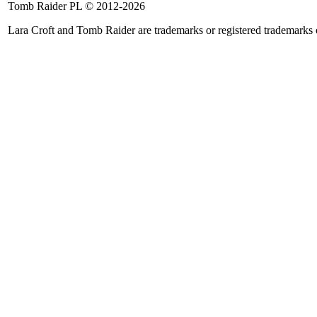
Tomb Raider PL © 2012-2026
::
::
::
::
::
Lara Croft and Tomb Raider are trademarks or registered trademarks
Ocena:
Ocena:
Ocena:
Ocena:
Ocena
Rise of the TR
Shadow of the TR
Catalyst
Legacy of Atlanti
::
::
::
::
Ocena:
Ocena:
Ocena:
Ocena:
TR 1-3 Remastered
TR 4-6 Remastered
The Guardian of Lig
::
::
::