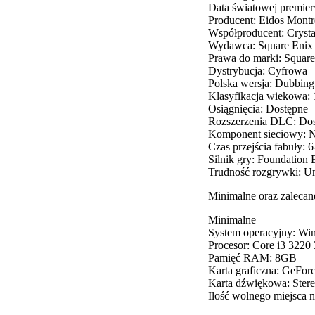
Data światowej premier
Producent: Eidos Montr
Współproducent: Cryst
Wydawca: Square Enix
Prawa do marki: Square
Dystrybucja: Cyfrowa |
Polska wersja: Dubbing
Klasyfikacja wiekowa:
Osiągnięcia: Dostępne
Rozszerzenia DLC: Do
Komponent sieciowy: N
Czas przejścia fabuły: 
Silnik gry: Foundation 
Trudność rozgrywki: 
Minimalne oraz zaleca
Minimalne
System operacyjny: Wi
Procesor: Core i3 322
Pamięć RAM: 8GB
Karta graficzna: GeF
Karta dźwiękowa: Ster
Ilość wolnego miejsca 