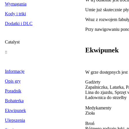
Wymagania
Umie już skutecznie pł
Kody i triki
Wraz z rozwojem fabuły
Dodatki i DLC
Przy nawigowaniu ponow
Catalyst
Ekwipunek
::
Informacje
W grze dostępnych jest
Opis gry
Gadżety
Zapalniczka, Latarka, 
Poradnik
Lina do zjazdu, Sprzęt
Ładownica do strzelby
Bohaterka
Medykamenty
Ekwipunek
Zioła
Ulepszenia
Broń
Różnego rodzaju łuki, pi