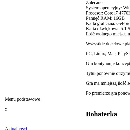
Zalecane
System operacyjny: Wi
Procesor: Core i7 4770
Pamięć RAM: 16GB
Karta graficzna: GeF
Karta dźwiękowa: 5.1 S
Ilość wolnego miejsca 
Wszystkie docelowe pl
PC, Linux, Mac, PlayS
Gra kontynuuje koncep
Tytuł ponownie otrzyma
Gra ma mniejszą ilość s
Po premierze gra ponow
Menu podstawowe
::
Bohaterka
Aktualności