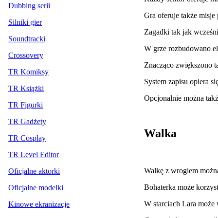
Dubbing serii
Gra oferuje także misj
Silniki gier
Zagadki tak jak wcześn
Soundtracki
W grze rozbudowano el
Crossovery
Znacząco zwiększono ta
TR Komiksy
System zapisu opiera s
TR Książki
Opcjonalnie można takż
TR Figurki
TR Gadżety
Walka
TR Cosplay
TR Level Editor
Walkę z wrogiem można 
Oficjalne aktorki
Bohaterka może korzysta
Oficjalne modelki
W starciach Lara może 
Kinowe ekranizacje