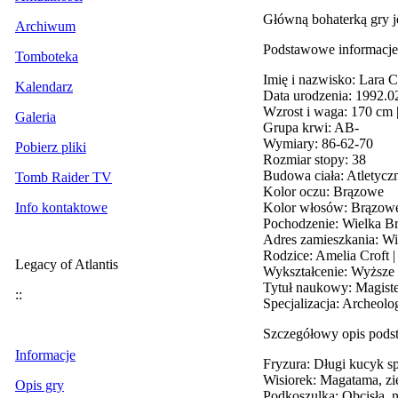
Główną bohaterką gry je
Archiwum
Podstawowe informacje 
Tomboteka
Imię i nazwisko: Lara C
Kalendarz
Data urodzenia: 1992.0
Wzrost i waga: 170 cm 
Galeria
Grupa krwi: AB-
Wymiary: 86-62-70
Pobierz pliki
Rozmiar stopy: 38
Budowa ciała: Atletycz
Tomb Raider TV
Kolor oczu: Brązowe
Kolor włosów: Brązow
Info kontaktowe
Pochodzenie: Wielka Br
Adres zamieszkania: Wi
Rodzice: Amelia Croft |
Legacy of Atlantis
Wykształcenie: Wyższe 
Tytuł naukowy: Magiste
::
Specjalizacja: Archeolo
Szczegółowy opis pods
Informacje
Fryzura: Długi kucyk sp
Wisiorek: Magatama, zi
Opis gry
Podkoszulka: Obcisła, 