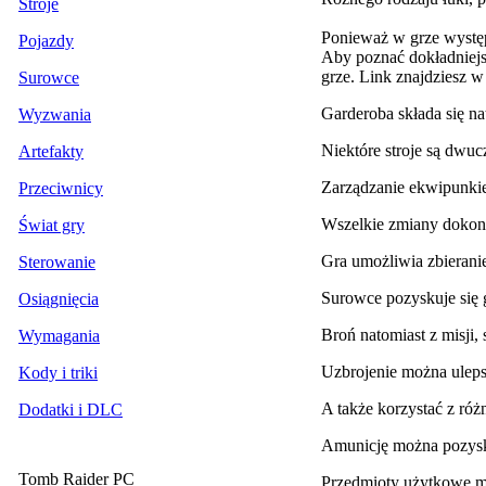
Stroje
Ponieważ w grze występu
Pojazdy
Aby poznać dokładniej
grze. Link znajdziesz 
Surowce
Garderoba składa się na
Wyzwania
Niektóre stroje są dwuc
Artefakty
Zarządzanie ekwipunki
Przeciwnicy
Wszelkie zmiany dokonu
Świat gry
Gra umożliwia zbierani
Sterowanie
Surowce pozyskuje się g
Osiągnięcia
Broń natomiast z misji,
Wymagania
Uzbrojenie można uleps
Kody i triki
A także korzystać z ró
Dodatki i DLC
Amunicję można pozyska
Tomb Raider PC
Przedmioty użytkowe 