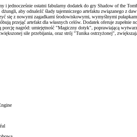
y i jednocześnie ostatni fabularny dodatek do gry Shadow of the Tom
 dżungli, aby odnaleźć ślady tajemniczego artefaktu związanego z da
erzyć się z nowymi zagadkami środowiskowymi, wymyślnymi pułapkami
róbują przejąć artefakt dla własnych celów. Dodatek oferuje zupełnie
ą porcję nagród: umiejętność "Magiczny dotyk", poprawiającą wytwarz
większonej sile przebijania, oraz strój "Tunika ostrzyżonej", zwiększaj
Engine
éal
sobowa