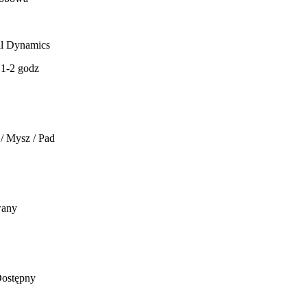
al Dynamics
 1-2 godz
 / Mysz / Pad
wany
Dostępny