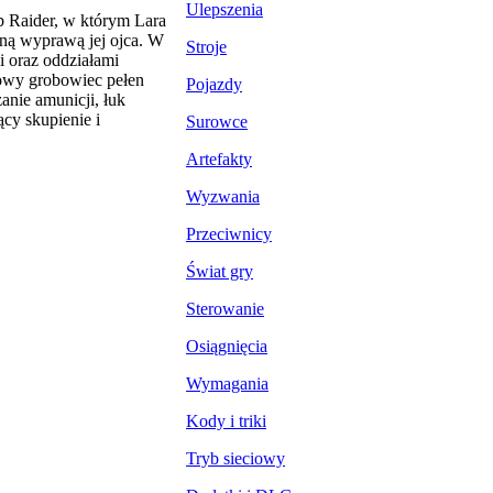
Ulepszenia
b Raider, w którym Lara
wną wyprawą jej ojca. W
Stroje
 oraz oddziałami
 nowy grobowiec pełen
Pojazdy
anie amunicji, łuk
ący skupienie i
Surowce
Artefakty
Wyzwania
Przeciwnicy
Świat gry
Sterowanie
Osiągnięcia
Wymagania
Kody i triki
Tryb sieciowy