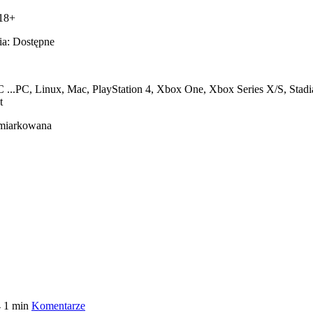
 18+
ia: Dostępne
C
...
PC, Linux, Mac, PlayStation 4, Xbox One, Xbox Series X/S, Stad
t
Umiarkowana
4
1 min
Komentarze