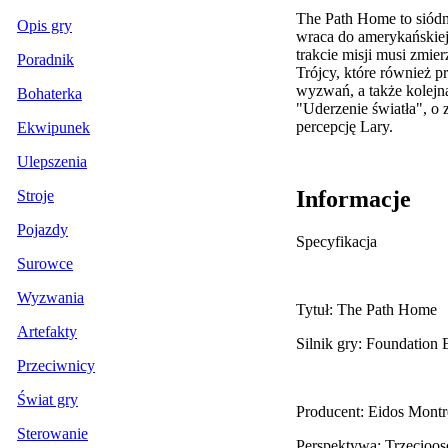
The Path Home to siódm
Opis gry
wraca do amerykańskiej
trakcie misji musi zmi
Poradnik
Trójcy, które również p
wyzwań, a także kolejn
Bohaterka
"Uderzenie światła", o z
percepcję Lary.
Ekwipunek
Ulepszenia
Informacje
Stroje
Pojazdy
Specyfikacja
Surowce
Wyzwania
Tytuł: The Path Home
Artefakty
Silnik gry: Foundation 
Przeciwnicy
Świat gry
Producent: Eidos Montr
Sterowanie
Perspektywa: Trzecioo