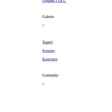
Dodatki i DLC
Galeria
::
Tapety
Screeny
Koncepty
Gameplay
::