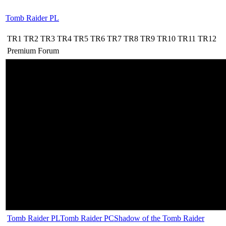
Tomb Raider PL
TR1
TR2
TR3
TR4
TR5
TR6
TR7
TR8
TR9
TR10
TR11
TR12
Premium
Forum
Tomb Raider PL
Tomb Raider PC
Shadow of the Tomb Raider