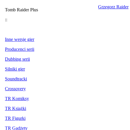
Grzegorz Raider
Tomb Raider Plus
::
Inne wersje gier
Producenci serii
Dubbing serii
Silniki gier
Soundtracki
Crossovery
TR Komiksy
TR Książki
TR Figurki
TR Gadżety