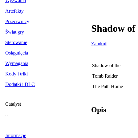
Wyzwania
Artefakty
Przeciwnicy
Shadow of
Świat gry
Sterowanie
Zamknij
Osiągnięcia
Wymagania
Shadow of the
Kody i triki
Tomb Raider
Dodatki i DLC
The Path Home
Catalyst
Opis
::
Informacje