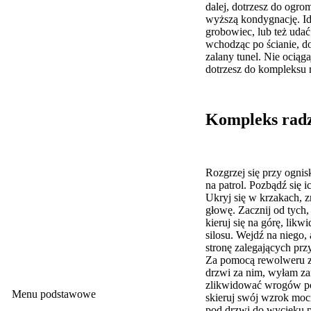
dalej, dotrzesz do ogro
wyższą kondygnację. Id
grobowiec, lub też udać 
wchodząc po ścianie, do
zalany tunel. Nie ociąg
dotrzesz do kompleksu 
Kompleks radz
Rozgrzej się przy ognisku
na patrol. Pozbądź się 
Ukryj się w krzakach, z
głowę. Zacznij od tych,
kieruj się na górę, lik
silosu. Wejdź na niego,
stronę zalegających prz
Za pomocą rewolweru za
drzwi za nim, wyłam zam
zlikwidować wrogów po 
Menu podstawowe
skieruj swój wzrok moc
pod drzwi do wycieku pa