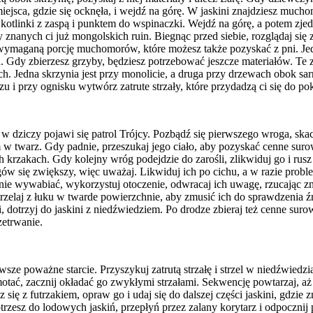
iejsca, gdzie się ocknęła, i wejdź na górę. W jaskini znajdziesz muchomo
o kotlinki z zaspą i punktem do wspinaczki. Wejdź na górę, a potem zjed
y znanych ci już mongolskich ruin. Biegnąc przed siebie, rozglądaj się 
 wymaganą porcję muchomorów, które możesz także pozyskać z pni. Jed
. Gdy zbierzesz grzyby, będziesz potrzebować jeszcze materiałów. Te 
h. Jedna skrzynia jest przy monolicie, a druga przy drzewach obok sa
 i przy ognisku wytwórz zatrute strzały, które przydadzą ci się do po
 w dziczy pojawi się patrol Trójcy. Pozbądź się pierwszego wroga, skac
w twarz. Gdy padnie, przeszukaj jego ciało, aby pozyskać cenne suro
h krzakach. Gdy kolejny wróg podejdzie do zarośli, zlikwiduj go i rusz
ów się zwiększy, więc uważaj. Likwiduj ich po cichu, a w razie proble
znie wywabiać, wykorzystuj otoczenie, odwracaj ich uwagę, rzucając z
trzelaj z łuku w twarde powierzchnie, aby zmusić ich do sprawdzenia 
i, dotrzyj do jaskini z niedźwiedziem. Po drodze zbieraj też cenne suro
zetrwanie.
wsze poważne starcie. Przyszykuj zatrutą strzałę i strzel w niedźwiedzi
motać, zacznij okładać go zwykłymi strzałami. Sekwencję powtarzaj, a
się z futrzakiem, opraw go i udaj się do dalszej części jaskini, gdzie z
otrzesz do lodowych jaskiń, przepłyń przez zalany korytarz i odpocznij