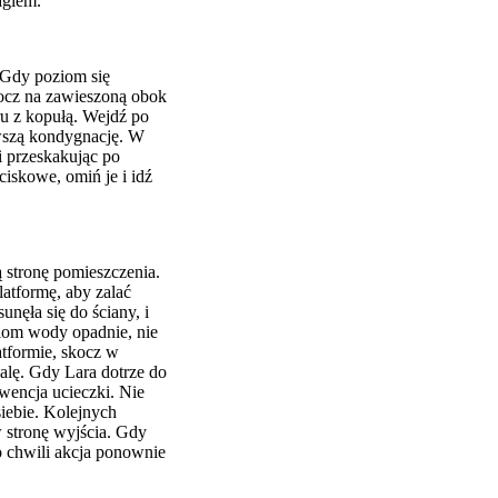
agiem.
 Gdy poziom się
kocz na zawieszoną obok
aru z kopułą. Wejdź po
rwszą kondygnację. W
i przeskakując po
iskowe, omiń je i idź
ą stronę pomieszczenia.
atformę, aby zalać
unęła się do ściany, i
oziom wody opadnie, nie
latformie, skocz w
halę. Gdy Lara dotrze do
kwencja ucieczki. Nie
siebie. Kolejnych
 stronę wyjścia. Gdy
o chwili akcja ponownie