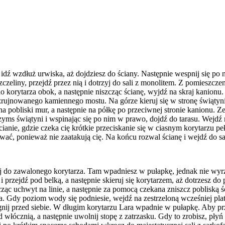
 idź wzdłuż urwiska, aż dojdziesz do ściany. Następnie wespnij się po n
szczeliny, przejdź przez nią i dotrzyj do sali z monolitem. Z pomieszcze
do korytarza obok, a następnie niszcząc ścianę, wyjdź na skraj kanionu. 
zrujnowanego kamiennego mostu. Na górze kieruj się w stronę świątyni
a pobliski mur, a następnie na półkę po przeciwnej stronie kanionu. Z
yms świątyni i wspinając się po nim w prawo, dojdź do tarasu. Wejdź 
ianie, gdzie czeka cię krótkie przeciskanie się w ciasnym korytarzu 
wać, ponieważ nie zaatakują cię. Na końcu rozwal ścianę i wejdź do sal
zyj do zawalonego korytarza. Tam wpadniesz w pułapkę, jednak nie wyrz
 przejdź pod belką, a następnie skieruj się korytarzem, aż dotrzesz d
zcząc uchwyt na linie, a następnie za pomocą czekana zniszcz pobliską 
a. Gdy poziom wody się podniesie, wejdź na zestrzeloną wcześniej plat
nij przed siebie. W długim korytarzu Lara wpadnie w pułapkę. Aby prz
łócznią, a następnie uwolnij stopę z zatrzasku. Gdy to zrobisz, płyń 