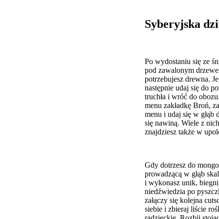
Syberyjska dzi
Po wydostaniu się ze śn
pod zawalonym drzewem.
potrzebujesz drewna. Je
następnie udaj się do po
truchła i wróć do obozu
menu zakładkę Broń, zaz
menu i udaj się w głąb 
się nawiną. Wiele z nic
znajdziesz także w upo
Gdy dotrzesz do mongols
prowadzącą w głąb skaln
i wykonasz unik, biegni
niedźwiedzia po pyszcz
załączy się kolejna cuts
siebie i zbieraj liście
radzieckie. Rozbij stoj