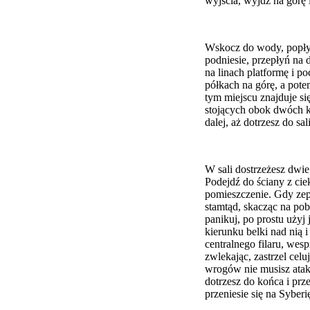
wyjścia, wyjdź na górę 
Wskocz do wody, popłyń
podniesie, przepłyń na 
na linach platformę i po
półkach na górę, a pot
tym miejscu znajduje si
stojących obok dwóch ka
dalej, aż dotrzesz do sa
W sali dostrzeżesz dwie
Podejdź do ściany z ci
pomieszczenie. Gdy zepch
stamtąd, skacząc na pobl
panikuj, po prostu użyj 
kierunku belki nad nią 
centralnego filaru, wesp
zwlekając, zastrzel cel
wrogów nie musisz atak
dotrzesz do końca i prz
przeniesie się na Syberi