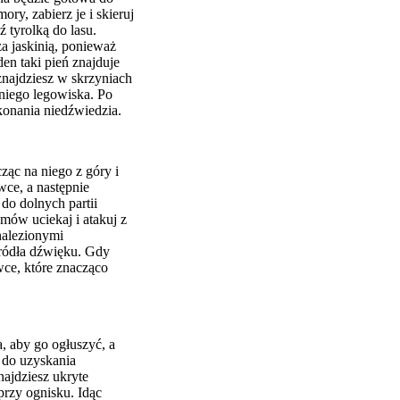
ry, zabierz je i skieruj
ź tyrolką do lasu.
za jaskinią, ponieważ
en taki pień znajduje
znajdziesz w skrzyniach
rniego legowiska. Po
konania niedźwiedzia.
ząc na niego z góry i
wce, a następnie
 do dolnych partii
mów uciekaj i atakuj z
nalezionymi
źródła dźwięku. Gdy
wce, które znacząco
a, aby go ogłuszyć, a
ż do uzyskania
najdziesz ukryte
 przy ognisku. Idąc