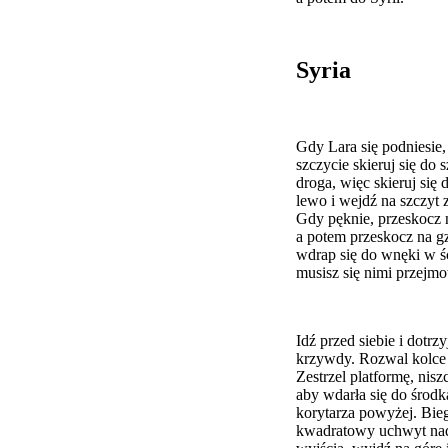
Syria
Gdy Lara się podniesie,
szczycie skieruj się do 
droga, więc skieruj się 
lewo i wejdź na szczyt 
Gdy pęknie, przeskocz n
a potem przeskocz na gz
wdrap się do wnęki w śc
musisz się nimi przejmo
Idź przed siebie i dotr
krzywdy. Rozwal kolce i
Zestrzel platformę, nis
aby wdarła się do środk
korytarza powyżej. Bieg
kwadratowy uchwyt nad w