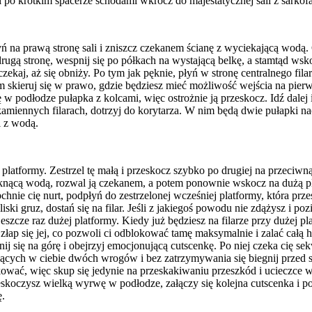
i po krótkim spacerze schodami wkrocz do majestatycznej sali z sarkof
 na prawą stronę sali i zniszcz czekanem ścianę z wyciekającą wodą.
drugą stronę, wespnij się po półkach na wystającą belkę, a stamtąd ws
czekaj, aż się obniży. Po tym jak pęknie, płyń w stronę centralnego fil
em skieruj się w prawo, gdzie będziesz mieć możliwość wejścia na pie
ę w podłodze pułapka z kolcami, więc ostrożnie ją przeskocz. Idź dalej 
miennych filarach, dotrzyj do korytarza. W nim będą dwie pułapki nac
li z wodą.
 platformy. Zestrzel tę małą i przeskocz szybko po drugiej na przeciwn
eknącą wodą, rozwal ją czekanem, a potem ponownie wskocz na dużą pl
nie cię nurt, podpłyń do zestrzelonej wcześniej platformy, która przes
iski gruz, dostań się na filar. Jeśli z jakiegoś powodu nie zdążysz i p
jeszcze raz dużej platformy. Kiedy już będziesz na filarze przy dużej p
i złap się jej, co pozwoli ci odblokować tamę maksymalnie i zalać całą 
nij się na górę i obejrzyj emocjonującą cutscenkę. Po niej czeka cię se
ujących w ciebie dwóch wrogów i bez zatrzymywania się biegnij przed 
ować, więc skup się jedynie na przeskakiwaniu przeszkód i ucieczce w
eskoczysz wielką wyrwę w podłodze, załączy się kolejna cutscenka i p
ę.