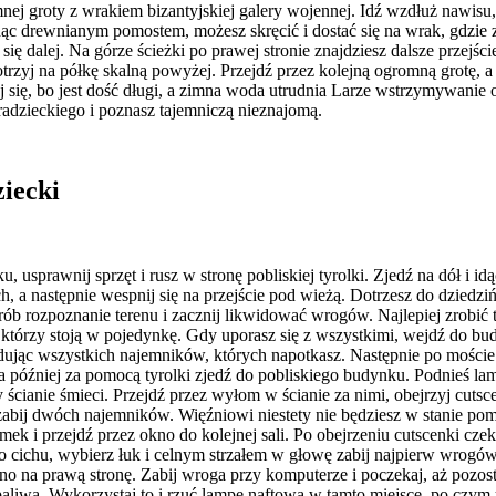
mnej groty z wrakiem bizantyjskiej galery wojennej. Idź wzdłuż nawisu
ąc drewnianym pomostem, możesz skręcić i dostać się na wrak, gdzie z
się dalej. Na górze ścieżki po prawej stronie znajdziesz dalsze przejści
trzyj na półkę skalną powyżej. Przejdź przez kolejną ogromną grotę, a
aj się, bo jest dość długi, a zimna woda utrudnia Larze wstrzymywanie 
radzieckiego i poznasz tajemniczą nieznajomą.
iecki
, usprawnij sprzęt i rusz w stronę pobliskiej tyrolki. Zjedź na dół i idą
ich, a następnie wespnij się na przejście pod wieżą. Dotrzesz do dzied
rób rozpoznanie terenu i zacznij likwidować wrogów. Najlepiej zrobić t
 którzy stoją w pojedynkę. Gdy uporasz się z wszystkimi, wejdź do bu
widując wszystkich najemników, których napotkasz. Następnie po moście 
 a później za pomocą tyrolki zjedź do pobliskiego budynku. Podnieś la
y ścianie śmieci. Przejdź przez wyłom w ścianie za nimi, obejrzyj cutsc
bij dwóch najemników. Więźniowi niestety nie będziesz w stanie pom
ek i przejdź przez okno do kolejnej sali. Po obejrzeniu cutscenki czeka
cichu, wybierz łuk i celnym strzałem w głowę zabij najpierw wrogów
no na prawą stronę. Zabij wroga przy komputerze i poczekaj, aż pozo
liwa. Wykorzystaj to i rzuć lampę naftową w tamto miejsce, po czym u