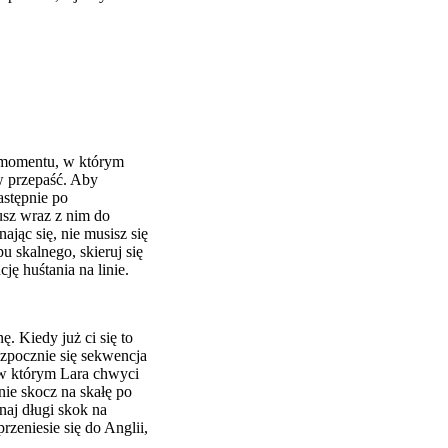
o momentu, w którym
w przepaść. Aby
astępnie po
sz wraz z nim do
ając się, nie musisz się
u skalnego, skieruj się
ję huśtania na linie.
ę. Kiedy już ci się to
ozpocznie się sekwencja
, w którym Lara chwyci
nie skocz na skałę po
naj długi skok na
rzeniesie się do Anglii,