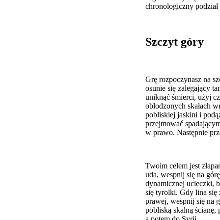
chronologiczny podział 
Szczyt góry
Grę rozpoczynasz na sz
osunie się zalegający t
uniknąć śmierci, użyj c
oblodzonych skałach wr
pobliskiej jaskini i pod
przejmować spadającymi 
w prawo. Następnie przes
Twoim celem jest złapani
uda, wespnij się na gór
dynamicznej ucieczki, b
się tyrolki. Gdy lina s
prawej, wespnij się na g
pobliską skalną ścianę, 
a potem do Syrii.