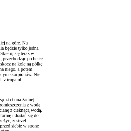
iej na górę. Na
nia będzie tylko jedna
Skieruj się teraz w
, przechodząc po belce.
eskocz na kolejną półkę,
na niego, a potem
pełnym skorpionów. Nie
i z trupami.
ądzi ci ona żadnej
o pomieszczenia z wodą.
ścianę z cieknącą wodą,
formę i dostań się do
eżyć, zestrzel
przed siebie w stronę