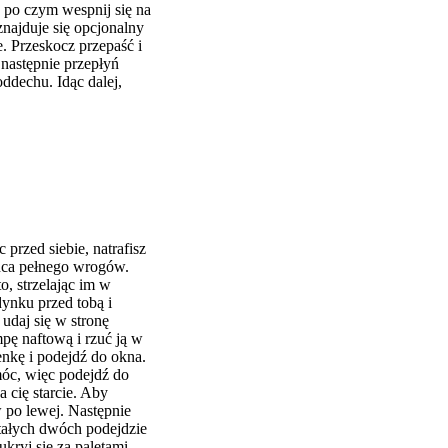
, po czym wespnij się na
najduje się opcjonalny
e. Przeskocz przepaść i
 następnie przepłyń
oddechu. Idąc dalej,
c przed siebie, natrafisz
zińca pełnego wrogów.
o, strzelając im w
dynku przed tobą i
udaj się w stronę
mpę naftową i rzuć ją w
enkę i podejdź do okna.
óc, więc podejdź do
 cię starcie. Aby
 po lewej. Następnie
stałych dwóch podejdzie
kryj się za paletami.