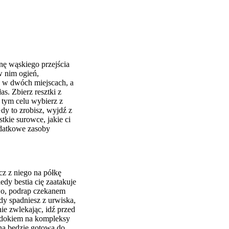
onę wąskiego przejścia
w nim ogień,
w w dwóch miejscach, a
s. Zbierz resztki z
 tym celu wybierz z
dy to zrobisz, wyjdź z
tkie surowce, jakie ci
odatkowe zasoby
cz z niego na półkę
edy bestia cię zaatakuje
ewo, podrap czekanem
dy spadniesz z urwiska,
nie zwlekając, idź przed
 widokiem na kompleksy
yna będzie gotowa do