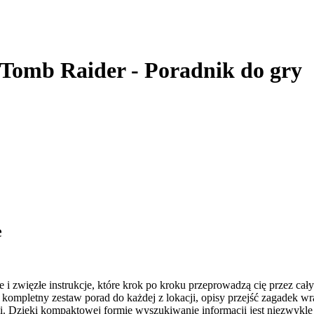
e Tomb Raider - Poradnik do gry
e
e i zwięzłe instrukcje, które krok po kroku przeprowadzą cię przez ca
u kompletny zestaw porad do każdej z lokacji, opisy przejść zagadek w
i. Dzięki kompaktowej formie wyszukiwanie informacji jest niezwykle