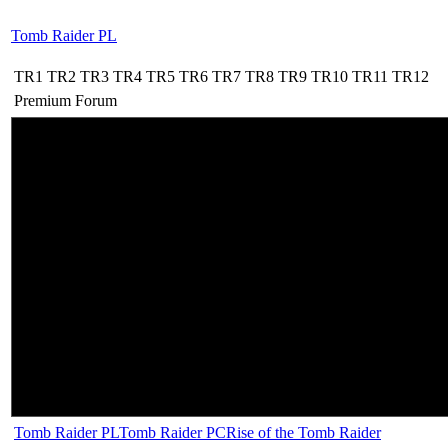
Tomb Raider PL
TR1
TR2
TR3
TR4
TR5
TR6
TR7
TR8
TR9
TR10
TR11
TR12
Premium
Forum
Tomb Raider PL
Tomb Raider PC
Rise of the Tomb Raider