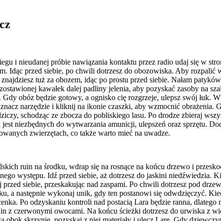
cz
iegu i nieudanej próbie nawiązania kontaktu przez radio udaj się w str
 Idąc przed siebie, po chwili dotrzesz do obozowiska. Aby rozpalić 
 znajdziesz tuż za obozem, idąc po prostu przed siebie. Nałam patykó
zostawionej kawałek dalej padliny jelenia, aby pozyskać zasoby na szała
. Gdy obóz będzie gotowy, a ognisko cię rozgrzeje, ulepsz swój łuk. W
nacz narzędzie i kliknij na ikonie czaszki, aby wzmocnić obrażenia. G
dziczy, schodząc ze zbocza do pobliskiego lasu. Po drodze zbieraj wszys
h jest niezbędnych do wytwarzania amunicji, ulepszeń oraz sprzętu. D
lowanych zwierzętach, co także warto mieć na uwadze.
kich ruin na środku, wdrap się na rosnące na końcu drzewo i przesko
ego występu. Idź przed siebie, aż dotrzesz do jaskini niedźwiedzia. Ki
j przed siebie, przeskakując nad zaspami. Po chwili dotrzesz pod drz
ku, a następnie wykonaj unik, gdy ten postanowi się odwdzięczyć. Kie
cenka. Po odzyskaniu kontroli nad postacią Lara będzie ranna, dlatego 
 roślin z czerwonymi owocami. Na końcu ścieżki dotrzesz do urwiska z
ącą obok skrzynię, pozyskaj z niej materiały i ulecz Larę. Gdy dziewcz