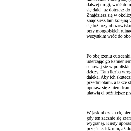
dalszej drogi, wróć do m
się dalej, aż dotrzesz d
Znajdziesz się w okolic
znajdziesz tam kolejną
się tuż przy obozowisku
przy mongolskich ruinac
wszystkim wróć do obozu
Po obejrzeniu cutscenki
uderzając go kamieniem 
schowaj się w pobliskic
dziczy. Tam liczba wrog
daleka. Aby ich skutec
przedmiotami, a także s
uporasz się z niemilcam
ułatwią ci późniejsze pr
W jaskini czeka cię pier
gdy ten zacznie się sza
wygranej. Kiedy uporasz 
przejście. Idź nim, aż d