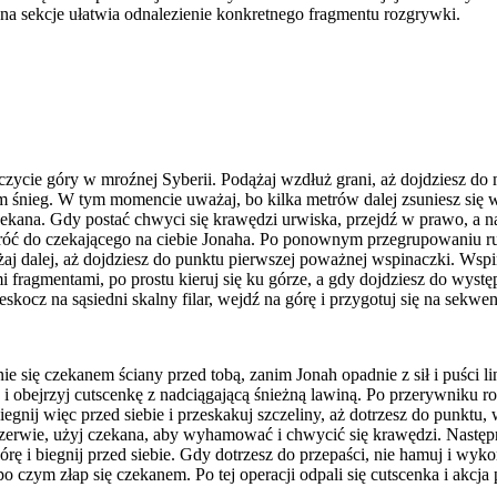
na sekcje ułatwia odnalezienie konkretnego fragmentu rozgrywki.
czycie góry w mroźnej Syberii. Podążaj wzdłuż grani, aż dojdziesz d
am śnieg. W tym momencie uważaj, bo kilka metrów dalej zsuniesz się 
zekana. Gdy postać chwyci się krawędzi urwiska, przejdź w prawo, a n
óć do czekającego na ciebie Jonaha. Po ponownym przegrupowaniu ru
ążaj dalej, aż dojdziesz do punktu pierwszej poważnej wspinaczki. Wspin
fragmentami, po prostu kieruj się ku górze, a gdy dojdziesz do występ
kocz na sąsiedni skalny filar, wejdź na górę i przygotuj się na sekwenc
e się czekanem ściany przed tobą, zanim Jonah opadnie z sił i puści lin
ę i obejrzyj cutscenkę z nadciągającą śnieżną lawiną. Po przerywniku r
iegnij więc przed siebie i przeskakuj szczeliny, aż dotrzesz do punktu
ię zerwie, użyj czekana, aby wyhamować i chwycić się krawędzi. Następ
órę i biegnij przed siebie. Gdy dotrzesz do przepaści, nie hamuj i wyko
po czym złap się czekanem. Po tej operacji odpali się cutscenka i akcja p