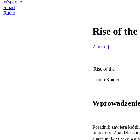
Wsparcie
Smart
Radio
Rise of th
Zamknij
Rise of the
Tomb Raider
Wprowadzeni
Poradnik zawiera krótki
fabularny. Znajdziesz t
sugestie dotyczące walk