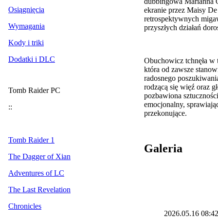
dubbingowa Marianna Ob
Osiągnięcia
ekranie przez Maisy De 
retrospektywnych miga
Wymagania
przyszłych działań doros
Kody i triki
Dodatki i DLC
Obuchowicz tchnęła w tę
która od zawsze stanowi
radosnego poszukiwania
rodzącą się więź oraz g
Tomb Raider PC
pozbawiona sztuczności
emocjonalny, sprawiając
::
przekonujące.
Tomb Raider 1
Galeria
The Dagger of Xian
Adventures of LC
The Last Revelation
Chronicles
2026.05.16
08:4