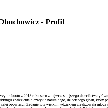
buchowicz - Profil
go rebootu z 2018 roku scen z najwcześniejszego dzieciństwa głów
ubbingu znalezienia niezwykle naturalnego, dziecięcego głosu, który p
całej opowieści. Zadanie to z wielkim wdziękiem zrealizowała młoda 