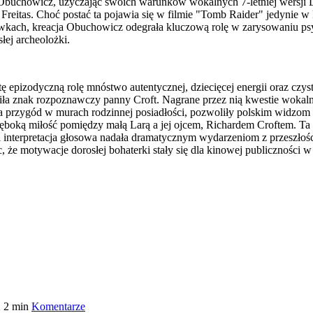
uchowicz, użyczając swoich warunków wokalnych 7-letniej wersji La
Freitas. Choć postać ta pojawia się w filmie "Tomb Raider" jedynie w 
wkach, kreacja Obuchowicz odegrała kluczową rolę w zarysowaniu ps
łej archeolożki.
 epizodyczną rolę mnóstwo autentycznej, dziecięcej energii oraz czyst
ła znak rozpoznawczy panny Croft. Nagrane przez nią kwestie wokalne
 przygód w murach rodzinnej posiadłości, pozwoliły polskim widzom 
łęboką miłość pomiędzy małą Larą a jej ojcem, Richardem Croftem. Ta 
 interpretacja głosowa nadała dramatycznym wydarzeniom z przeszłośc
, że motywacje dorosłej bohaterki stały się dla kinowej publiczności w 
2
2 min
Komentarze