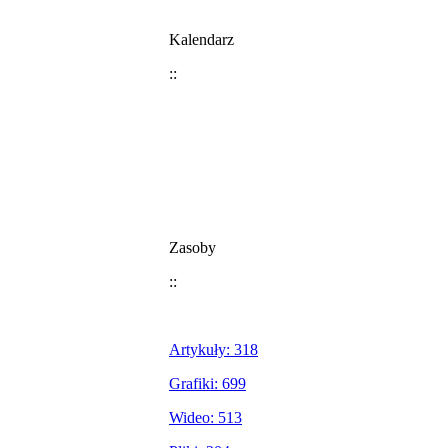
Kalendarz
::
Zasoby
::
Artykuły: 318
Grafiki: 699
Wideo: 513