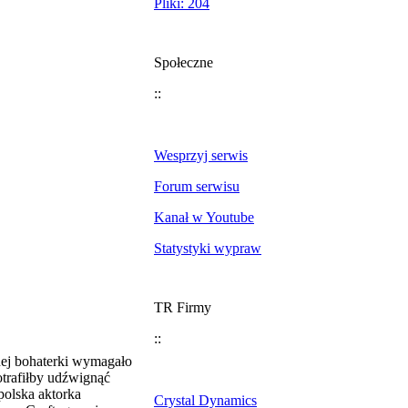
Pliki: 204
Społeczne
::
Wesprzyj serwis
Forum serwisu
Kanał w Youtube
Statystyki wypraw
TR Firmy
::
nej bohaterki wymagało
otrafiłby udźwignąć
polska aktorka
Crystal Dynamics