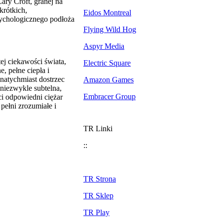
ry Croft, granej na
krótkich,
Eidos Montreal
ychologicznego podłoża
Flying Wild Hog
Aspyr Media
ej ciekawości świata,
Electric Square
, pełne ciepła i
natychmiast dostrzec
Amazon Games
niezwykle subtelna,
Embracer Group
i odpowiedni ciężar
pełni zrozumiałe i
TR Linki
::
TR Strona
TR Sklep
TR Play