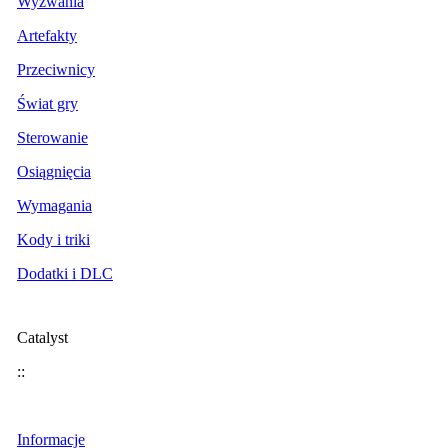
Wyzwania
Artefakty
Przeciwnicy
Świat gry
Sterowanie
Osiągnięcia
Wymagania
Kody i triki
Dodatki i DLC
Catalyst
::
Informacje