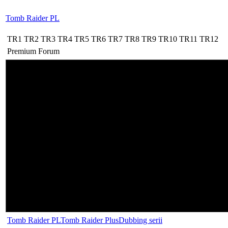
Tomb Raider PL
TR1
TR2
TR3
TR4
TR5
TR6
TR7
TR8
TR9
TR10
TR11
TR12
Premium
Forum
Tomb Raider PL
Tomb Raider Plus
Dubbing serii