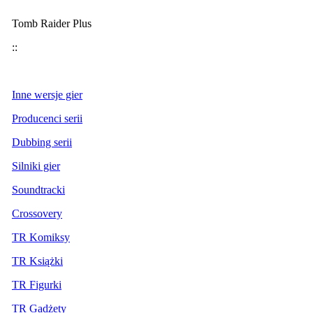
Tomb Raider Plus
::
Inne wersje gier
Producenci serii
Dubbing serii
Silniki gier
Soundtracki
Crossovery
TR Komiksy
TR Książki
TR Figurki
TR Gadżety