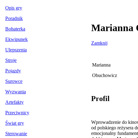
Opis gry
Poradnik
Marianna O
Bohaterka
Ekwipunek
Zamknij
Ulepszenia
Stroje
Marianna
Pojazdy
Obuchowicz
Surowce
Wyzwania
Profil
Artefakty
Przeciwnicy
Wprowadzenie do kinowe
Świat gry
od polskiego reżysera d
emocjonalny fundament 
Sterowanie